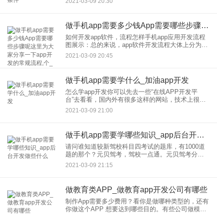
2021-03-09 20:30
更是把手机APP推上风口浪尖，手机APP已成为商
业、企业抢占
做手机app需要多少钱App需要哪些步骤呢这里为大家分享一下app开发的常规流程,个_如何开发app的软件
如何开发app软件，流程怎样手机app应用开发流程
图展示：总的来说，app软件开发流程大体上分为三
个阶段，即app开发前期，app开发中期，以及app开
2021-03-09 20:45
发后期。其中，app开发前期就包括app开发流程
做手机app需要学什么_加油app开发
怎么学app开发你可以先去一些“在线APP开发平
台”去看看，国内外有很多这样的网站，技术上很成
熟了。主要是面向没有技术的普通用户，提供免费
2021-03-09 21:00
的app制作服务。做一个APP就几分钟吧，操作简
单，功能还比较
做手机app需要学哪些知识_app后台开发做些什么
请问谁知道较新驾校科目四考试的题库，有1000道
题的那个？元贝驾考，驾校一点通。元贝驾考分为
电脑版、手机M版和手机App，科目二、科目三、科
2021-03-09 21:15
目四的全部内容，让驾驶初学者随时随地练习做
题，轻松掌握驾考知
做教育类APP_做教育app开发公司有哪些
制作App需要多少费用？看你是做哪种类型的，还有
你做这个APP 想要达到哪些目的。有些公司做模
板，有些公司做深度开发。你是要决定从无到有，