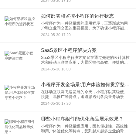
2024-05-30 17:10
化了操作流程，提高了使用效率，更在多个方面展
现出其独特的价值与意义。
如何部署和监控小程序的运行状态
小程序作为一种轻量级的应用程序，正逐渐成为用
户和企业间交互的重要桥梁。为了确保小程序能够
稳定运行并提供优质的服务，部署和监控其运行状
2024-05-30 17:20
态至关重要。部署和监控小程序的运行状态，包括
部署流程、监控指标、工具
SaaS景区小程序解决方案
SaaS景区小程序解决方案旨在通过先进的云计算技
术和移动互联网应用，为景区提供高效、便捷的管
理与服务工具，提升游客体验，促进旅游产业的可
2024-05-30 18:00
持续发展。SaaS景区小程序的功能特点、优势分析
以及实施步骤，为
小程序开发全场景:用户体验如何贯穿整个链路？
在移动互联网飞速发展的今天，小程序以其轻便、
快捷、易推广等特点，迅速渗透到各类业务场景
中。而用户体验作为小程序开发的重要一环，始终
2024-05-30 17:30
贯穿于整个链路，从需求分析、设计规划到开发实
施、测试上线，再到后续的运
哪些小程序组件能优化商品展示效果？
小程序作为一种轻量级应用，因其便捷性、高效性
和用户体验优化等特点，受到越来越多企业的青
睐。在商品展示方面，小程序组件的运用对于提升