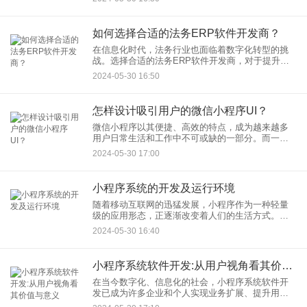
客户提供更加便捷的法律服务。设计法务app的专业
化功能，包括用户
如何选择合适的法务ERP软件开发商？
在信息化时代，法务行业也面临着数字化转型的挑
战。选择合适的法务ERP软件开发商，对于提升法
务工作效率、优化管理流程、降低运营成本具有重
2024-05-30 16:50
要意义。然而，市场上的法务ERP软件开发商众
多，功能各异，如何选择
怎样设计吸引用户的微信小程序UI？
微信小程序以其便捷、高效的特点，成为越来越多
用户日常生活和工作中不可或缺的一部分。而一个
吸引用户的微信小程序UI设计，则能够在竞争激烈
2024-05-30 17:00
的市场中脱颖而出，吸引用户的目光，提升用户体
验。介绍怎样设计吸引用
小程序系统的开发及运行环境
随着移动互联网的迅猛发展，小程序作为一种轻量
级的应用形态，正逐渐改变着人们的生活方式。小
程序系统以其便捷、高效、跨平台的特点，受到了
2024-05-30 16:40
广大用户的青睐。小程序系统的开发及运行环境，
帮助读者更好地理解和应用
小程序系统软件开发:从用户视角看其价值与意义
在当今数字化、信息化的社会，小程序系统软件开
发已成为许多企业和个人实现业务扩展、提升用户
体验的重要工具。从用户视角出发，小程序不仅简