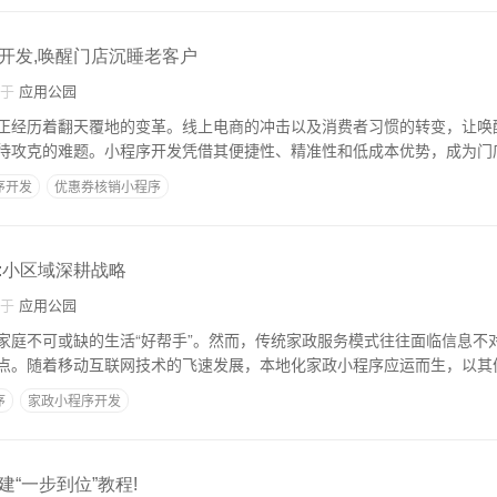
开发,唤醒门店沉睡老客户
自于
应用公园
正经历着翻天覆地的变革。线上电商的冲击以及消费者习惯的转变，让唤
待攻克的难题。小程序开发凭借其便捷性、精准性和低成本优势，成为门
序开发
优惠券核销小程序
:小区域深耕战略
自于
应用公园
家庭不可或缺的生活“好帮手”。然而，传统家政服务模式往往面临信息不
点。随着移动互联网技术的飞速发展，本地化家政小程序应运而生，以其
序
家政小程序开发
“一步到位”教程!