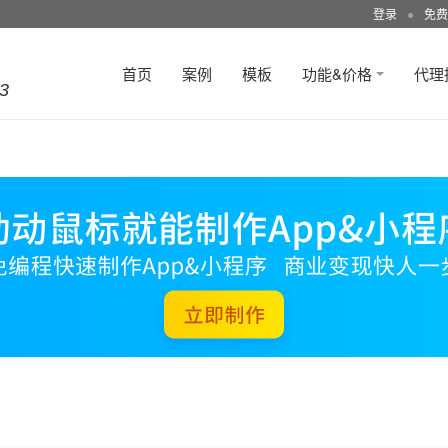
登录
●
免费
首页
案例
模板
功能&价格
代理
3