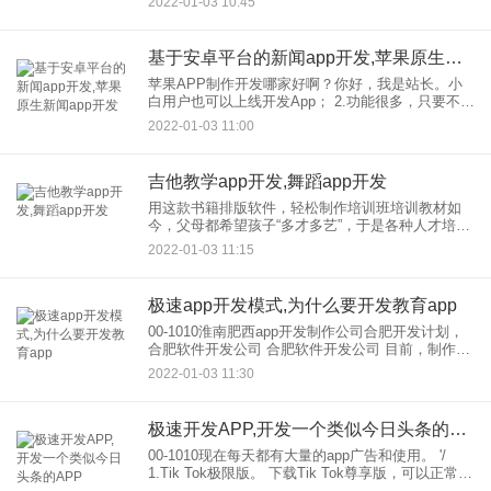
2022-01-03 10:45
器、移动开发和产品设计方面有着丰富的经验
基于安卓平台的新闻app开发,苹果原生新闻app开发
苹果APP制作开发哪家好啊？你好，我是站长。小
白用户也可以上线开发App； 2.功能很多，只要不是
很复杂的APP，一般就够了； 3.有多种主题模板可
2022-01-03 11:00
以直接应用，省时省力； 4.有免费
吉他教学app开发,舞蹈app开发
用这款书籍排版软件，轻松制作培训班培训教材如
今，父母都希望孩子“多才多艺”，于是各种人才培训
班应运而生，如钢琴班、绘画班、书法班、围棋班
2022-01-03 11:15
等.每个培训班都需要自己的培训资料，比如钢琴乐
谱、绘画技法、围棋
极速app开发模式,为什么要开发教育app
00-1010淮南肥西app开发制作公司合肥开发计划，
合肥软件开发公司 合肥软件开发公司 目前，制作，
app开发平台已经能够轻松服务于制作电商，同城，
2022-01-03 11:30
企业品牌、自媒体等常见网络功能。目前
极速开发APP,开发一个类似今日头条的APP
00-1010现在每天都有大量的app广告和使用。 '/
1.Tik Tok极限版。 下载Tik Tok尊享版，可以正常反
映。不用每天刷，一个小时就签，一天能赚两块钱