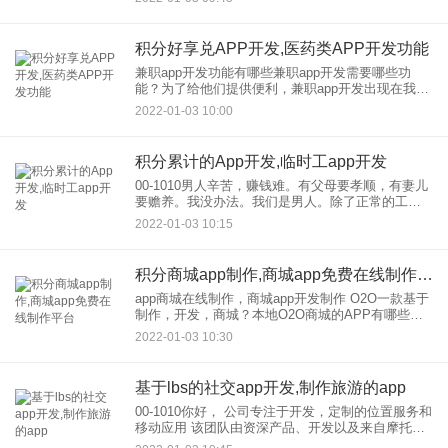
持零售、批发、代理销售、代理连锁加盟等销售渠
道。打
积分好享兑APP开发,医药类APP开发功能
兼职app开发功能有哪些兼职app开发需要哪些功
能？为了给他们提供便利，兼职app开发出现在我们
的生活中，用户可以在线查看各种兼职工作，方便
2022-01-03 10:00
用户根据实际需求进行选择，让人们不再为找兼职
而发愁。 那
积分累计的App开发,临时工app开发
00-1010男人辛苦，赚钱难。有父母要孝顺，有妻儿
要赡养。我没办法。我们是男人。除了正常的工
作，我每天还要做很多额外的工作。说实话，外卖
2022-01-03 10:15
做过兼职跑腿的。每天都累得说不出话来，生活水
平也没怎么提高。
积分商城app制作,商城app免费在线制作平台
app商城在线制作，商城app开发制作 O2O一款基于
制作，开发，商城？本地O2O商城的APP有哪些功
能“未来一二十年，不会有电商，只有新零售。”马云
2022-01-03 10:30
提出的“新零售”概念，是将线下商机与互联网相结
合，
基于lbs的社交app开发,制作旅游的app
00-1010你好， 公司专注于开发，定制的位置服务和
移动应用 该团队由资深产品、开发以及来自摩托罗
拉、腾讯和印孚瑟斯的设计师组成。它在LBS服务