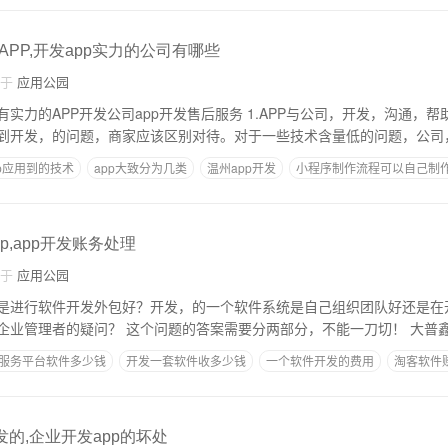
PP,开发app实力的公司有哪些
自于
应用公园
公司app开发售后服务 1.APP与公司，开发，沟通，帮助其实现，但只是
到开发，的问题，商家应该区别对待。对于一些技术含量低的问题，公司
p应用到的技术
app大致分为几类
温州app开发
小程序制作流程可以自己制
pp定制
p,app开发账务处理
自于
应用公园
是进行软件开发外包好？开发，的一个软件系统是自己组织团队好还是在
件好这是很多互联网企业管理者的疑问？ 这个问题的答案需要分
服务平台软件多少钱
开发一套软件收多少钱
一个软件开发的费用
淘客软件
pp
发的,企业开发app的坏处