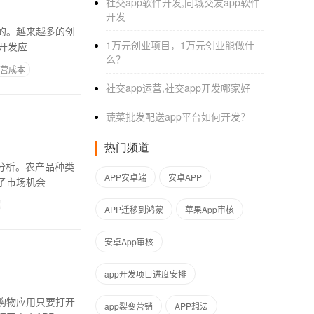
社交app软件开发,同城交友app软件
开发
的。越来越多的创
1万元创业项目，1万元创业能做什
道电商APP开发应
么？
营成本
社交app运营,社交app开发哪家好
蔬菜批发配送app平台如何开发？
热门频道
分析。农产品种类
APP安卓端
安卓APP
了市场机会
APP迁移到鸿蒙
苹果App审核
安卓App审核
app开发项目进度安排
购物应用只要打开
app裂变营销
APP想法