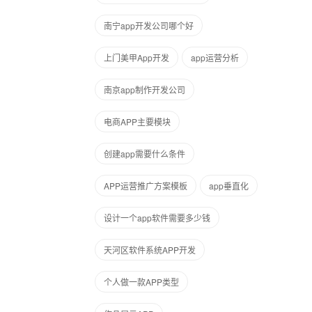
南宁app开发公司哪个好
上门美甲App开发
app运营分析
南京app制作开发公司
电商APP主要模块
创建app需要什么条件
APP运营推广方案模板
app垂直化
设计一个app软件需要多少钱
天河区软件系统APP开发
个人做一款APP类型