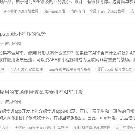
的产品。由于电商APP涉及的业务复杂，设计上有很多考虑。边肖简单梳理
APP制作从0开始教程
绍兴app开发
如何制作一个属于自己的app教程
安
p,app比小程序的优势
自于
应用公园
如果不做APP，使用H5形式有什么差异？如果做了APP会有什么好处？A
P软件应用发展迅速，可以说APP和小程序将成为互联网非常重要的战场。
钱吗
个人开发的安卓软件
app在线生成平台哪个好用
厦门app定制开发公司
P应用的市场使用情况,美食推荐APP开发
自于
应用公园
介绍食谱app开发功能介绍食谱app的出现，可以丰富学生和上班族的日
的人问他们到了饭点吃什么。在那里吃饭很远。因此，app开发，之后借
术人员
无代码app程序设计是用什么软件
如何制作管理系统软件
app的流程
考虑哪些问题
电竞app的定位与服务人群