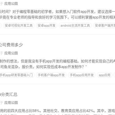
自于
应用公园
多长时间？对于编程零基础的初学者，如果想入门软件app开发，建议选择
毕竟在专业老师的指导和良好的学习氛围下，可以顺利掌握app开发的相
安卓可视化开发工具
安卓app开发
android主流开发工具
安卓客户端开
droid开发工具哪个好
包公司费用多少
自于
应用公园
p制作的想法，但是我没有手机app开发的编程基础。如何才能实现自己的A
司鱼龙混杂，报价贵。如何实现低成本app开发制作？”
手机app研发零基础入门
手机客户端app开发
手机app应用开发
app应用
pp分类汇总
自于
应用公园
应用的前四大应用占比58%，其他社交、教育类应用占比42%。其中，游