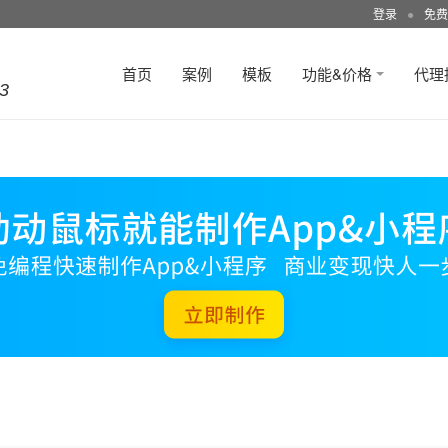
登录
●
免费
首页
案例
模板
功能&价格
代理
3