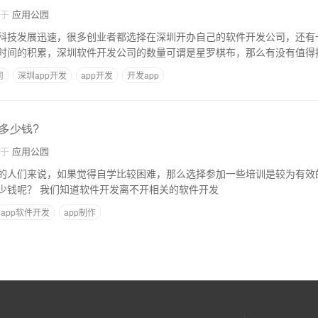
自于
应用公园
科技发展迅速，很多创业者都选择在深圳开办自己的软件开发公司，还有
时间的积累，深圳软件开发公司的数量可谓是星罗棋布，那么有没有值得
司
深圳app开发
app开发
开发app
多少钱?
自于
应用公园
的人们来说，如果觉得自学比较困难，那么选择参加一些培训是较为有效
苏州软件开发培训多少钱呢？ 我们知道软件开发离不开相关的软件开发
app软件开发
app制作