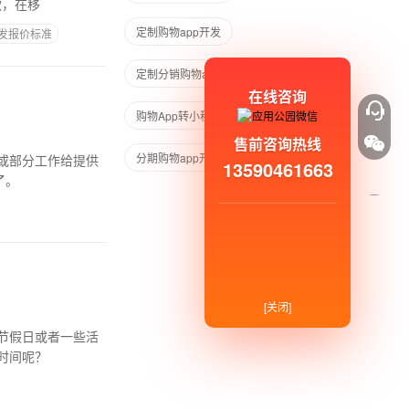
款，在移
定制购物app开发
发报价标准
定制分销购物app开发
在线咨询
购物App转小程序
分期购物app
售前咨询热线
分期购物app开发
学习购物APP
或部分工作给提供
13590461663
了。
[关闭]
节假日或者一些活
时间呢？