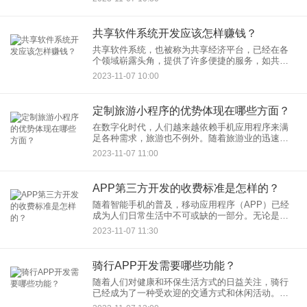
送，同城配送APP提供了便捷、高效的解决方案，
满足了人们的日常需求
共享软件系统开发应该怎样赚钱？
共享软件系统，也被称为共享经济平台，已经在各
个领域崭露头角，提供了许多便捷的服务，如共享
出行、共享住宿、共享办公等。然而，要使这些共
2023-11-07 10:00
享平台成功运营并取得长期的发展，需要精心规划
和管理。以下是一些关键的
定制旅游小程序的优势体现在哪些方面？
在数字化时代，人们越来越依赖手机应用程序来满
足各种需求，旅游也不例外。随着旅游业的迅速发
展，定制旅游小程序已经成为了旅行服务提供商和
2023-11-07 11:00
旅游者之间的桥梁。这种小程序的优势在于它们能
够提供个性化的、高度定制
APP第三方开发的收费标准是怎样的？
随着智能手机的普及，移动应用程序（APP）已经
成为人们日常生活中不可或缺的一部分。无论是社
交媒体、电子商务、娱乐或生产力工具，各种类型
2023-11-07 11:30
的APP不断涌现，满足着用户的各种需求。然而，
许多企业或个人并不具
骑行APP开发需要哪些功能？
随着人们对健康和环保生活方式的日益关注，骑行
已经成为了一种受欢迎的交通方式和休闲活动。骑
行APP应运而生，为骑行者提供了许多有用的功