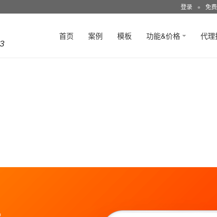
登录
●
免费
首页
案例
模板
功能&价格
代理
3