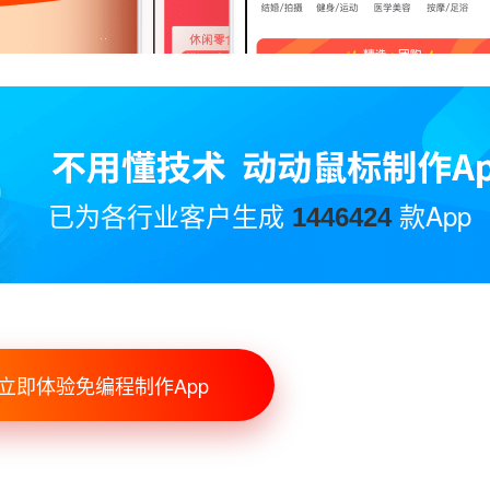
已为各行业客户生成
款App
1446424
立即体验免编程制作App