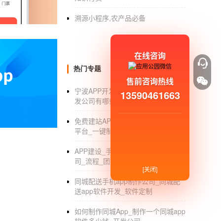
开发？的一款APP 2上线需要多长时间？需
溯源小程序,农产品必备
的技术难度、设计需求的可行性和经验评估、
项目工作时间表
在线咨询
开发？的一款
APP上线
需要多长时间？项目的
热门专题
售前咨询热线
设计UI(产品界面)和UE(用户体验)，创造
宁波APP开发公司_浙江宁波APP开
13590461663
修改后，我们终与客户确认了高保真视觉地图
发公司有哪些_软件制作价格_排名
应用原型图(低保真度效果图)
免费建站APP_免费建站哪个好_自助
平台_一键制作APP
开发？的一款APP上线需要多长时间？第二，
APP建设_手机APP建设方案_开发公
1.项目启动：开发根据产品需求文件进行需求评
司_流程_团队
[关闭]
同城配送手机app制作公司_同城配
送app软件开发_软件定制
如何制作同城App_制作一个同城app