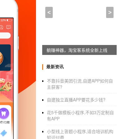
开发及运营一款APP的阶段
<
>
2022-01-07 15:15:00
来自于
应用公园
app开发
与上线流程，
app后端开发
流
一个APP从开发？上线需要多少时间和金钱一
躺赚神器，淘宝客系统全新上线
APP的开发进程可以分为三个阶段，为数不多
最新资讯
骤，一步一步，较后开发项目完成。
不靠抖音美团引流,自建APP如何自
主获客?
开发？的一个
应用程序
上线需要多长时间？
自建独立直播APP要花多少钱?
一、需求阶段
花5千做模板小程序,不如3万定制自
1.需求讨论：产品经理与客户沟通，做什么功
有APP
预计完成时间，开发预算。通过对交互方案的
小型线上答题小程序,适合培训机构
知识付费
逻辑图