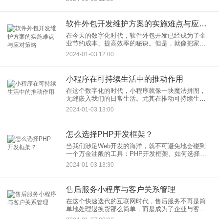
造出来的能够模仿人类行为、甚至情感的虚拟角
色。好了，别急，咱们一
软件外包开发维护方案的实施难点与应对策略
在今天的数字化时代，软件外包开发已经成为了企
业节约成本、提高效率的秘诀。但是，就像把家里
的宠物托付给宠物旅馆一样，外包虽然减轻了我们
2024-01-03 12:00
的压力，却也带来了一系列的挑战。让我们来聊聊
软件外包开发维护方案的实
小程序在可持续生活中的推动作用
在这个数字化的时代，小程序就像一块魔法拼图，
无缝嵌入我们的日常生活。尤其在推动可持续生活
方面，它们扮演着一个不可或缺的角色。今天，就
2024-01-03 13:00
让我带你一起探索小程序在推动可持续生活中的那
些不为人知的秘密吧。
怎么选择PHP开发框架？
当我们涉足Web开发的海洋，就不可避免地会碰到
一个万金油般的工具：PHP开发框架。如何选择一
个适合自己项目的PHP开发框架？别慌，让我这位
2024-01-03 13:30
互联网技术的老司机带你绕过选择障碍，找到你的
开发伴侣。
售后服务小程序与客户关系管理
在这个快速迭代的互联网时代，售后服务不再是简
单地处理退换货那么简单，而是成为了企业与客户
之间建立长久关系的重要桥梁。而我，作为一名经