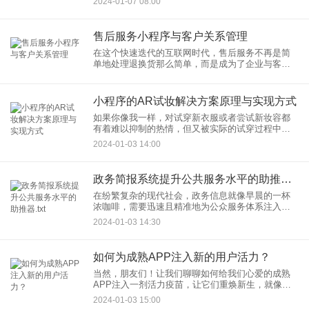
2024-01-07 08:00
常与新兴技术打交道的文字工作者，不得不说，服
务小程序在这个过程中扮演
售后服务小程序与客户关系管理
在这个快速迭代的互联网时代，售后服务不再是简
单地处理退换货那么简单，而是成为了企业与客户
之间建立长久关系的重要桥梁。而我，作为一名经
常与新兴技术打交道的文字工作者，不得不说，服
务小程序在这个过程中扮演
小程序的AR试妆解决方案原理与实现方式
如果你像我一样，对试穿新衣服或者尝试新妆容都
有着难以抑制的热情，但又被实际的试穿过程中的
种种不便所困扰，那么今天你就要感谢科技的魔法
2024-01-03 14:00
了。我要介绍的这位神奇的小助手——试妆小程
序，正是运用了AR（增强现
政务简报系统提升公共服务水平的助推器.txt
在纷繁复杂的现代社会，政务信息就像早晨的一杯
浓咖啡，需要迅速且精准地为公众服务体系注入活
力。而在这个过程中，政务简报系统无疑成了提升
2024-01-03 14:30
公共服务水平的一台高效助推器。接下来，就让我
带你一探究竟，看看这台神
如何为成熟APP注入新的用户活力？
当然，朋友们！让我们聊聊如何给我们心爱的成熟
APP注入一剂活力疫苗，让它们重焕新生，就像给
《老友记》系列来个现代重启那样。 作为一款成熟
2024-01-03 15:00
的APP，它经历过上架的新