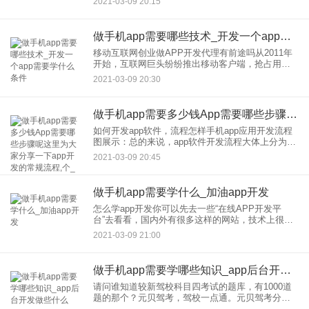
2021-03-09 20:15
型的APP。支付宝的功能模块，业务逻辑更多，肯
定价格更高。第三
做手机app需要哪些技术_开发一个app需要学什么条件
移动互联网创业做APP开发代理有前途吗从2011年
开始，互联网巨头纷纷推出移动客户端，抢占用户
手机桌面。随着移动互联网大潮掀起的O2O模式，
2021-03-09 20:30
更是把手机APP推上风口浪尖，手机APP已成为商
业、企业抢占
做手机app需要多少钱App需要哪些步骤呢这里为大家分享一下app开发的常规流程,个_如何开发app的软件
如何开发app软件，流程怎样手机app应用开发流程
图展示：总的来说，app软件开发流程大体上分为三
个阶段，即app开发前期，app开发中期，以及app开
2021-03-09 20:45
发后期。其中，app开发前期就包括app开发流程
做手机app需要学什么_加油app开发
怎么学app开发你可以先去一些“在线APP开发平
台”去看看，国内外有很多这样的网站，技术上很成
熟了。主要是面向没有技术的普通用户，提供免费
2021-03-09 21:00
的app制作服务。做一个APP就几分钟吧，操作简
单，功能还比较
做手机app需要学哪些知识_app后台开发做些什么
请问谁知道较新驾校科目四考试的题库，有1000道
题的那个？元贝驾考，驾校一点通。元贝驾考分为
电脑版、手机M版和手机App，科目二、科目三、科