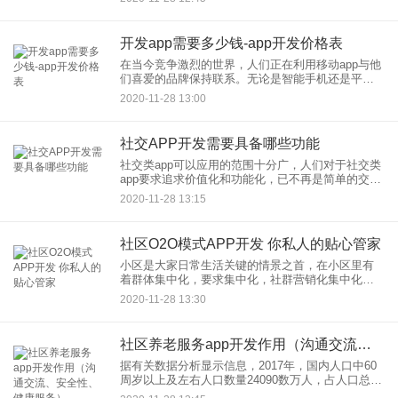
哪些技术？在回答这个问题之前，我们首先要了解
App都有哪些类
开发app需要多少钱-app开发价格表
在当今竞争激烈的世界，人们正在利用移动app与他
们喜爱的品牌保持联系。无论是智能手机还是平板
电脑，移动app都能以一种简单的方式向潜在客户提
2020-11-28 13:00
供所有信息。不管你做什么业务，移动app在获得新
客户的同时保
社交APP开发需要具备哪些功能
社交类app可以应用的范围十分广，人们对于社交类
app要求追求价值化和功能化，已不再是简单的交流
就能满足的需求。社交类app开发的用户核心需求，
2020-11-28 13:15
才是开发者要认真考虑的。社交APP开发需要具备
哪些功能？
社区O2O模式APP开发 你私人的贴心管家
小区是大家日常生活关键的情景之首，在小区里有
着群体集中化，要求集中化，社群营销化集中化的
特性。社区O2OApp开发设计能够 非常好的运用这
2020-11-28 13:30
种特性，打造出一个社区化的电子商务服务项目情
景，一个B2C的小
社区养老服务app开发作用（沟通交流、安全性、健康服务）
据有关数据分析显示信息，2017年，国内人口中60
周岁以上及左右人口数量24090数万人，占人口总数
的17.3%，在其中65周岁以上及左右人口数量15831