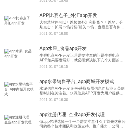
2021-01-07 18:45
提的有点不清不楚的。难道是说可以通过向导直接
APP比赛点子_外汇app开发
大智慧软件可以可以预警外汇和期货？可以的。分
别点击：扩展市场行情/相关市场，查看是否有你需
要的行情，如果没有就说明该软件的该版本不支持
2021-01-07 19:00
此类服务。一般外汇软件要到有关银行网站下载，
期货的应该使用期货软件
App水果_食品app开发
生鲜电商APP开发运营需要注意的问题生鲜电商
APP如果要发展好，就必须解决以下几个方面的问
题：一、解决食品不安全的痛点生鲜是每个家庭每
2021-01-07 19:15
个人每天要吃、每餐要吃的食品，不仅要吃得可
口，更要吃得放心、吃得健
app水果销售平台_app商城开发模式
水泥信息APP开发 轻松获取所需信息而从业人员则
是时刻在关注着。水泥信息APP开发为用户提供国
内水泥行业的较新资讯、水泥价格、水泥指数、技
2021-01-07 19:30
术分享等功能，通过了解较新的信息来调整销售计
划，能提高销售业绩
app注册代理_企业app开发代理
做app代理选择一个平台需要注意什么？首先这家公
司的整个技术团队和政策支持、推广能力，公司的
规模大不大，利润分成怎样，公司知名度怎样，有