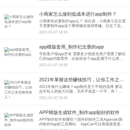
后一张图里的那些插件，封装本身是免费的，但是
额外插件是收
小商家怎么做到低成本进行app制作？
小商家有必要制作app么？ 坦白讲，小商家小店主需
不需要制作app这个事情确实值得商榷。往近了说，
小店主们未必有app运营的意识，更没有精力投入到
2021-01-07 18:30
app制作上。往远了说，小商家能撑多久都未可知，
更不
app模版套用_制作纪念册的app
手机客户端app开发 需要多少钱首先用户需要了解自
己的app功能需求，比如你这个app是属于什么类型
的，具有有那些功能，一般的app定制开发公司都是
2021-01-07 18:30
按app的功能需求来报价的，如果不了解具体的功能
需求
2021年掌握这些赚钱技巧，让你工作之余也能有收入！
2021年做什么赚钱？app制作是个不错的选择 要论
起年轻人的较大问题，无外乎就是一个字：穷！那
么这届的年轻人该怎么办呢？这里给大家介绍几个
2021-01-07 18:45
赚钱的渠道和技巧，让你在2021年工作之余也能有
收入！试试
APP模版生成软件_制作app较好的软件
APP制作软件有哪些？国外的制作工具Appmakr国
内制作App的工具网站 AppCan可以再搜搜里面去
问下网上都有，自己看软件制作APP？什么意思？