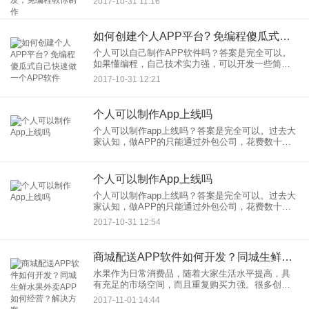
2017-10-31 11:16
一个手机APP，坐拥全城的生意圈、资讯圈、人脉
圈，这就是移动互联网
如何创建个人APP平台? 免编程傻瓜式自己快速做一个APP软件
个人可以自己制作APP软件吗？答案是完全可以。
如果懂编程，自己技术实力强，可以开发一些简单
的，但是复杂点的还是需要团队配合完成。一个人
2017-10-31 12:21
根本忙不过来，花费的时间也比较多。对于懂编程
的人来说，可以选择应用
个人可以制作App上线吗
个人可以制作app上线吗？答案是完全可以。过去大
家认知，做APP的只能通过外包公司，花费数十万
数月时间去研发。但随着移动互联网的底层开发技
术的发展，不需任何编程，就可以自己制作手机
APP了。以应用公园
个人可以制作App上线吗
个人可以制作app上线吗？答案是完全可以。过去大
家认知，做APP的只能通过外包公司，花费数十万
数月时间去研发。但随着移动互联网的底层开发技
2017-10-31 12:54
术的发展，不需任何编程，就可以自己制作手机
APP了。以应用公园
商城配送APP软件如何开发？同城生鲜水果外卖APP如何经营？解决方案
水果作为日常消费品，随着大家生活水平提高，具
有充足的市场空间，而且重复购买力强。很多创业
者把水果外卖生意作为创业的选择。随着移动互联
2017-11-01 14:44
网的发展，很多线下的水果实体店也决定走线上路