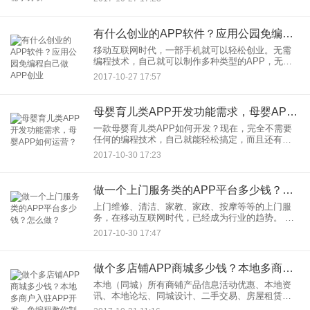
机APP为代表的新一代互联网教学方式已经成为趋
势之一。利用教学A
有什么创业的APP软件？应用公园免编程自己做APP创业
移动互联网时代，一部手机就可以轻松创业。无需
编程技术，自己就可以制作多种类型的APP，无论
是自营电商、招商入驻的商城、同城服务本地生
2017-10-27 17:57
活、付费阅览类的、社交圈层互动的，都可以实
现。这就是全新的APP在线
母婴育儿类APP开发功能需求，母婴APP如何运营？
一款母婴育儿类APP如何开发？现在，完全不需要
任何的编程技术，自己就能轻松搞定，而且还有成
熟的整套原生APP模板，可以直接使用一键生成
2017-10-30 17:23
APP。终成本，相对于传统的外包方式还能节约
90%成本。这就是以应
做一个上门服务类的APP平台多少钱？怎么做？
上门维修、清洁、家教、家政、按摩等等的上门服
务，在移动互联网时代，已经成为行业的趋势。 以
上门维修为例：用户通过手机，就可以通过距离、
2017-10-30 17:47
价格等查询筛选周边的上门维修师傅、门店等，通
过手机进行预约或者支
做个多店铺APP商城多少钱？本地多商户入驻APP开发，免编程教你制作
本地（同城）所有商铺产品信息活动优惠、本地资
讯、本地论坛、同城设计、二手交易、房屋租赁、
求职招聘、便民电话、本地电商、O2O商城等等，