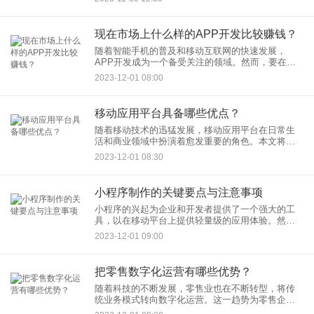
展市场份额。本文将探讨如何打造一款高品质的商
业APP开发。
现在市场上什么样的APP开发比较赚钱？
随着智能手机的普及和移动互联网的快速发展，
APP开发成为一个备受关注的领域。然而，要在竞
争激烈的市场中脱颖而出，并实现盈利，开发者需
2023-12-01 08:00
要深入了解当前市场趋势和用户需求。本文将探讨
一些在当前市场上较为赚钱
移动应用平台具备哪些优点？
随着移动技术的迅猛发展，移动应用平台在日常生
活和商业领域中扮演着愈发重要的角色。本文将探
讨移动应用平台的优势，以帮助读者更好地理解为
2023-12-01 08:30
何移动应用在当今社会如此受欢迎。
小程序制作的关键要点与注意事项
小程序的兴起为企业和开发者提供了一个强大的工
具，以在移动平台上提供轻量级的应用体验。然
而，小程序制作过程中需要注意一系列关键要点，
2023-12-01 09:00
以确保最终产品具有良好的用户体验和实用性。以
下是小程序制作过程中应注意
把零售数字化运营有哪些优势？
随着科技的不断发展，零售业也在不断转型，将传
统业务模式转向数字化运营。这一趋势为零售企业
带来了许多优势，为提升效率、优化用户体验和应