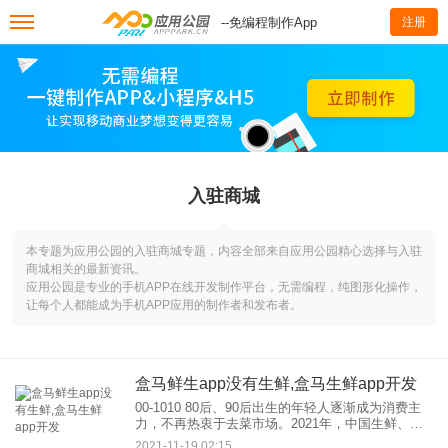
--免编程制作App
注册
入驻商城
本专题为应用公园的入驻商城专题，内容全部来自应用公园精心选择与入驻
商城相关的最新资讯。
应用公园是专业的手机APP在线开发制作平台，无需编程，纯图形化操作，
让每个人都能成为手机APP应用的制作者和发布者。
盒马鲜生app没有生鲜,盒马生鲜app开发
00-1010 80后、90后出生的年轻人逐渐成为消费主
力，不再热衷于去菜市场。2021年，中国生鲜、电
商交易规模达1391.3亿元，并保持年均50%的增
2021-11-19 02:15