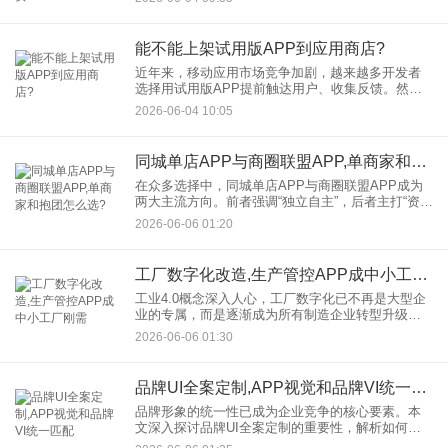
阶梯才能让用户心甘情愿续费？本文结合头部产品
运营实践，揭示定价
能不能上架试用版APP到应用商店?
近年来，移动应用市场竞争加剧，越来越多开发者
选择用试用版APP提前触达用户、收集反馈。然
而，关于“试用版能否上架应用商店”的疑问始终存
2026-06-04 10:05
在。本文将结合主流应用商店的审核规则与开发者
实操经验，为您详细解析
同城单店APP与商圈联盟APP,单商家和抱团怎么选?
在众多选择中，同城单店APP与商圈联盟APP成为
两大主流方向。前者强调“独立自主”，后者主打“资源
整合”，单商家究竟该如何选择？本文将从核心差
2026-06-06 01:20
异、适用场景、长期价值等维度展开分析。
工厂数字化改造,生产管控APP成中小工厂刚需
工业4.0概念深入人心，工厂数字化已不再是大型企
业的专属，而是逐渐成为所有制造企业转型升级的
必经之路。对于资源有限、技术基础相对薄弱的中
2026-06-06 01:30
小工厂而言，在数字化浪潮中立足市场，实现跨越
式发展，成为亟待解决
品牌UI全案定制,APP视觉和品牌VI统一匹配
品牌形象的统一性已成为企业竞争的核心要素。本
文深入探讨品牌UI全案定制的重要性，解析如何通
过科学的设计策略实现APP视觉与品牌VI的精准匹