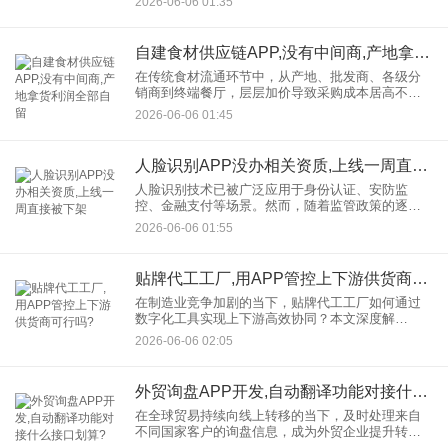
2026-06-06 01:35
配，助力企业打造具有辨识度的数字化品牌形象。
自建食材供应链APP,没有中间商,产地拿货利润全部自留
在传统食材流通环节中，从产地、批发商、各级分
销商到终端餐厅，层层加价导致采购成本居高不
下。为此，越来越多的餐饮连锁品牌与食材企业开
2026-06-06 01:45
始关注并投入自建食材供应链APP的建设中，试图
以数字化手段打通产、供、
人脸识别APP没办相关资质,上线一周直接被下架
人脸识别技术已被广泛应用于身份认证、安防监
控、金融支付等场景。然而，随着监管政策的逐步
完善，人脸识别APP的合规门槛也在不断提高。最
2026-06-06 01:55
近，一款新上线的人脸识别APP因为未办理相关资
质，仅仅运营一周就被强
贴牌代工工厂,用APP管控上下游供货商可行吗?
在制造业竞争加剧的当下，贴牌代工工厂如何通过
数字化工具实现上下游高效协同？本文深度解
析“APP管控供货商”模式在贴牌代工领域的应用价
2026-06-06 02:05
值，结合行业案例与数据，探讨如何通过贴牌代工
工厂APP重构供应链管理
外贸询盘APP开发,自动翻译功能对接什么接口划算?
在全球贸易持续向线上转移的当下，及时处理来自
不同国家客户的询盘信息，成为外贸企业提升转化
率的关键。语言差异往往是沟通中的一道障碍。因