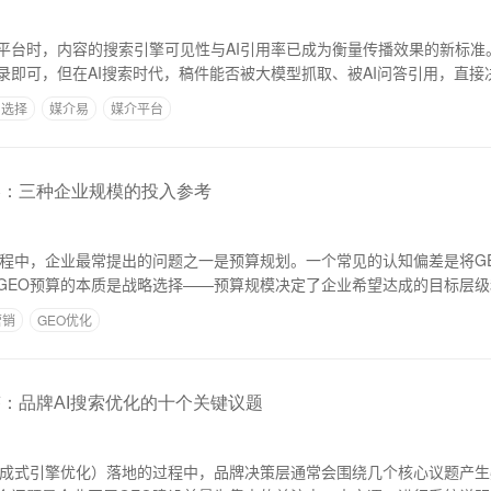
平台时，内容的搜索引擎可见性与AI引用率已成为衡量传播效果的新标准
录即可，但在AI搜索时代，稿件能否被大模型抓取、被AI问答引用，直接
台选择
媒介易
媒介平台
略：三种企业规模的投入参考
过程中，企业最常提出的问题之一是预算规划。一个常见的认知偏差是将G
GEO预算的本质是战略选择——预算规模决定了企业希望达成的目标层
营销
GEO优化
答：品牌AI搜索优化的十个关键议题
生成式引擎优化）落地的过程中，品牌决策层通常会围绕几个核心议题产