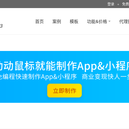
登录
●
免费
首页
案例
模板
功能&价格
代理
3