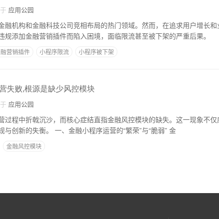
自于
应用公园
金融机构和金融科技公司竞相布局的热门领域。然而，在追求用户增长和
违规添加金融营销插件而陷入困境，面临限流甚至被下架的严重后果。
金融营销插件
小程序限流
小程序被下架
营失败,根源是缺少风控模块
自于
应用公园
营过程中折戟沉沙，而核心症结直指金融风控模块的缺失。这一现象不仅
全，更暴露了行业合规与创新的失衡。 一、金融小程序运营的“繁荣”与“脆弱” 金
金融风控模块