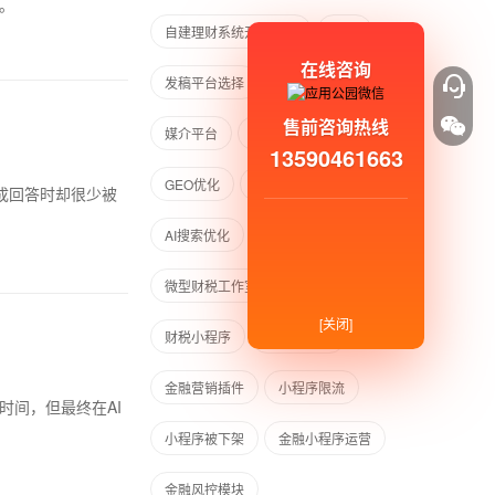
。
自建理财系统开发成本
发稿
在线咨询
发稿平台选择
媒介易
售前咨询热线
媒介平台
GEO获客
AI营销
13590461663
GEO优化
AI时代
AI流量
成回答时却很少被
AI搜索优化
微型财税工作室小程序
[关闭]
财税小程序
金融小程序
金融营销插件
小程序限流
时间，但最终在AI
小程序被下架
金融小程序运营
金融风控模块