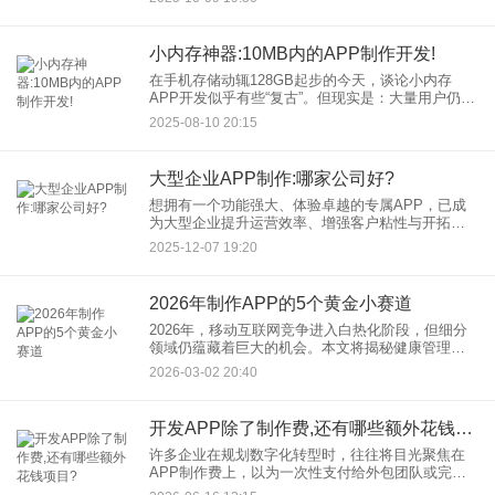
么，在语音社交App制作方面，还有哪些创新形态值
得探索呢？
小内存神器:10MB内的APP制作开发!
在手机存储动辄128GB起步的今天，谈论小内存
APP开发似乎有些“复古”。但现实是：大量用户仍在
使用存储空间有限的旧设备，流量敏感地区用户青
2025-08-10 20:15
睐轻量应用，工具类APP用户追求即开即用。10MB
内的APP
大型企业APP制作:哪家公司好?
想拥有一个功能强大、体验卓越的专属APP，已成
为大型企业提升运营效率、增强客户粘性与开拓市
场的重要战略。然而，面对复杂的业务逻辑、高并
2025-12-07 19:20
发的用户需求以及严格的安全标准，大型企业APP
制作绝非易事。选择一
2026年制作APP的5个黄金小赛道
2026年，移动互联网竞争进入白热化阶段，但细分
领域仍蕴藏着巨大的机会。本文将揭秘健康管理、
本地生活服务、绿色消费、AI社交、元宇宙五大潜
2026-03-02 20:40
力赛道，结合行业数据与成功案例，解析做APP的
核心逻辑与APP
开发APP除了制作费,还有哪些额外花钱项目?
许多企业在规划数字化转型时，往往将目光聚焦在
APP制作费上，以为一次性支付给外包团队或完成
内部开发后就万事大吉。然而，开发APP只是万里