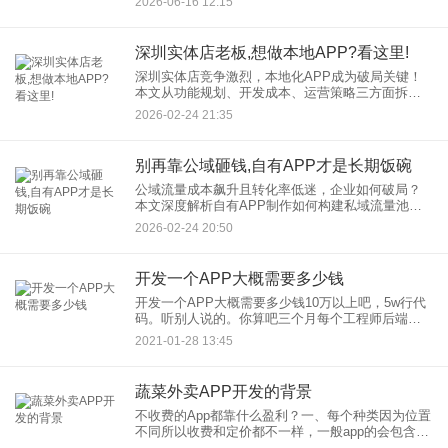
2026-06-16 12:15
长征的第一步。就像买车不仅需要付车款，还需要
考虑油费、保险和保养
深圳实体店老板,想做本地APP?看这里!
深圳实体店竞争激烈，本地化APP成为破局关键！
本文从功能规划、开发成本、运营策略三方面拆
解，结合深圳本地成功案例，教你低成本打造高转
2026-02-24 21:35
化本地APP，抢占“附近流量”红利！ 一、为什么
别再靠公域砸钱,自有APP才是长期饭碗
公域流量成本飙升且转化率低迷，企业如何破局？
本文深度解析自有APP制作如何构建私域流量池，
通过低成本复购、数据自主权、场景融合等优势，
2026-02-24 20:50
助力品牌实现可持续增长。 一、公域流量困境：烧
开发一个APP大概需要多少钱
开发一个APP大概需要多少钱10万以上吧，5w行代
码。听别人说的。你算吧三个月每个工程师后端的
ios安卓，一个人15k，2个人3w。之后测试申请上
2021-01-28 13:45
线。看你能扛多长时间了。开发一个app需要多少
钱，是根
蔬菜外卖APP开发的背景
不收费的App都靠什么盈利？一、每个种类因为位置
不同所以收费和定价都不一样，一般app的会包含开
屏ad，就是打开app界面上所看到呈现出来的;其他