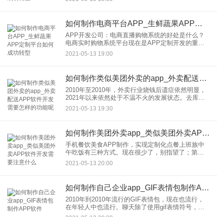
格，提供了很大的优势，而珠宝电商属于电商路上
的珠宝行业测试。一般
如何制作电商平台APP_生鲜蔬果APP定制平台如何成功转型
APP开发公司：电商直播购物系统的好处是什么？
电商实时购物系统平台现在是APP定制开发的重要
组成部分，它允许网络上的名人、人才、明星、讲
2021-05-13 19:00
师销售相关产品，在分销直播的同时通过商城加速
流量的实现，这是电商
如何制作类似美团外卖的app_外卖配送APP软件开发需要怎样的功能呢
2010年至2010年，外卖行业烧钱后遗症依然明显，
2021年以来依然处于不温不火的发展状态。去库存
化再次让房地产行业陷入狂欢。毕竟吃饭生活是群
2021-05-13 19:30
众的必需品。在供给侧改革的大环境下，我国房地
产业面临着“
如何制作美团外卖app_类似美团外卖APP软件开发需要注意什么
手机餐饮美食APP制作，实现定制化点餐上班族中
午吃饭有三种方式。现在很少了，别指望了；第二
种是自带食物，但是边肖觉得勤于带食物的人真的
2021-05-13 20:00
不多；第三是出去吃饭。在外面吃饭有两种。一种
是利用休息时间出去吃饭
如何制作自己企业app_GIF表情包制作APP软件
2010年到2010年流行的GIF表情包，现在也流行，
在年轻人中也流行。聊天除了使用gif表情符号，似
乎还把自己的生活当做素材，所以在制作，买GIF表