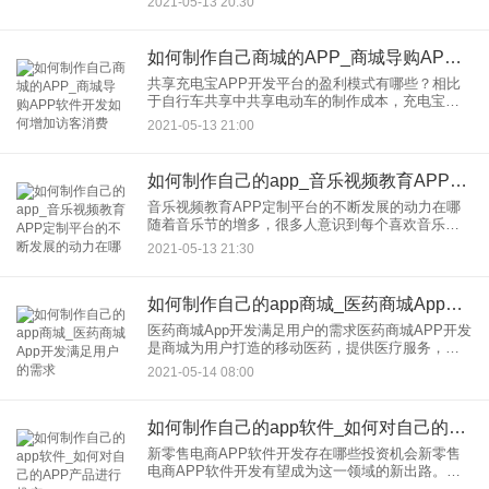
2021-05-13 20:30
情符号更有意思，社交也不再需要文字。哈哈，可
以在城
如何制作自己商城的APP_商城导购APP软件开发如何增加访客消费
共享充电宝APP开发平台的盈利模式有哪些？相比
于自行车共享中共享电动车的制作成本，充电宝的
制作成本要低得多，即以低功耗为代表的桌面模式
2021-05-13 21:00
和以街电和来电为代表的大柜模式。小电和街电主
要集中在餐厅、KTV、
如何制作自己的app_音乐视频教育APP定制平台的不断发展的动力在哪
音乐视频教育APP定制平台的不断发展的动力在哪
随着音乐节的增多，很多人意识到每个喜欢音乐的
人都能找到自己的舞台。然而，对于许多喜欢音乐
2021-05-13 21:30
的人来说，比如掌握吉他，在线学习需要大量的费
用和时间，一节课通常需
如何制作自己的app商城_医药商城App开发满足用户的需求
医药商城App开发满足用户的需求医药商城APP开发
是商城为用户打造的移动医药，提供医疗服务，为
用户日常生活提供便利。同时也解决了医疗用户需
2021-05-14 08:00
求的问题和痛点。在我们的生活中，我们经常很容
易得一点小病，不需
如何制作自己的app软件_如何对自己的APP产品进行推广
新零售电商APP软件开发存在哪些投资机会新零售
电商APP软件开发有望成为这一领域的新出路。新
零售是马云去年在云起会议上首次提出的新概念。