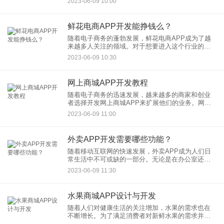
2023-06-09 10:00
往往是考虑的一个重要因素。那么，现在开发一个
APP需要多少钱呢？
鲜花电商APP开发能挣钱么？
随着电子商务的蓬勃发展，鲜花电商APP成为了越
来越多人关注的领域。对于想要进入这个行业的人
来说，一个重要的问题是：鲜花电商APP开发能挣
2023-06-09 10:30
钱吗？ 答案是肯定的。鲜花作为
网上商城APP开发教程
随着电子商务的迅速发展，越来越多的商家和创业
者选择开发网上商城APP来扩展他们的业务。网上
商城APP不仅提供了便捷的购物体验，还能帮助企
2023-06-09 11:00
业拓展市场和增加销售额。如果你也想开发一个网
上商城APP，下面是
外卖APP开发需要哪些功能？
随着移动互联网的快速发展，外卖APP成为人们日
常生活中不可或缺的一部分。无论是在办公室还是
在家里，通过外卖APP可以方便地点餐并享受美食
2023-06-09 11:30
的送餐服务。那么，如果你打算开发一款外卖
APP，以下是一些关键功
水果商城APP设计与开发
随着人们对健康生活的关注增加，水果的需求也在
不断增长。为了满足消费者对新鲜水果的需求并提
供便捷的购买体验，许多企业开始开发水果商城