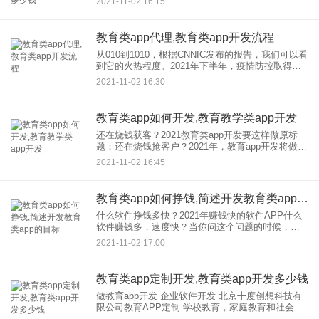
2021-11-02 16:15
会容易得多！注重用户体验。现在无论是APP store
还是市
教育类app代理,教育类app开发流程
从010到1010，根据CNNIC发布的报告，我们可以看
到它的火热程度。2021年下半年，疫情防控取得积
极进展，各类学校基本恢复正常返校教学，线上教
2021-11-02 16:30
育用户规模开始下降，但与疫情前相比，仍有上亿
用户，主
教育类app如何开发,教育教学类app开发
还在烧钱获客？2021教育类app开发要这样做原标
题：还在烧钱抢客户？2021年，教育app开发将做到
这一点 根据CNNIC发布的报告，我们可以看到它的
2021-11-02 16:45
火热程度。2021年下半年，疫情防控取得积极
教育类app如何挣钱,简述开发教育类app的目标
什么软件挣钱多快？2021年赚钱快的软件APP什么
软件赚钱多，速度快？当你问这个问题的时候，我
相信你已经尝试了很多赚钱的软件。哪个适合你，
2021-11-02 17:00
别担心，慢慢来。 先说说如何衡量“多快”。比如，通
过软件一
教育类app定制开发,教育类app开发多少钱
做教育app开发 企业软件开发 北京十度创想科技有
限公司教育APP定制 学校教育，家庭教育和社会教
育的结合提高了教育的服务和管理效率，提高了整