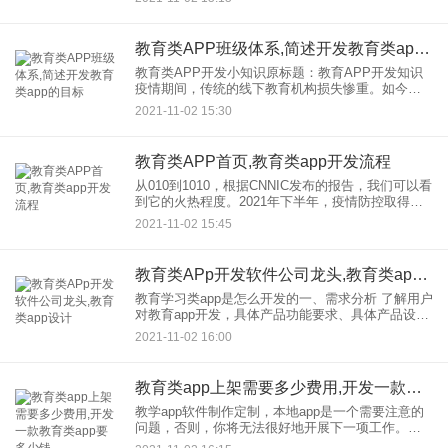
费系统开发费用 一、知识付费系统平台模型开发：
教育类APP班级体系,简述开发教育类app的目标
教育类APP开发小知识原标题：教育APP开发知识
疫情期间，传统的线下教育机构损失惨重。如今，
随着APP开发技术的快速发展，网络和各种移动终
2021-11-02 15:30
端的普及，各种教育-type APP开始涌入市场，想要
教育类APP首页,教育类app开发流程
从010到1010，根据CNNIC发布的报告，我们可以看
到它的火热程度。2021年下半年，疫情防控取得积
极进展，各类学校基本恢复正常返校教学，线上教
2021-11-02 15:45
育用户规模开始下降，但与疫情前相比，仍有上亿
用户，主
教育类APp开发软件公司龙头,教育类app设计
教育学习类app是怎么开发的一、需求分析 了解用户
对教育app开发，具体产品功能要求、具体产品设计
要求、项目预计完成时间、开发预算等的需求。需
2021-11-02 16:00
求评估，包括功能要求的技术要求、设计要求的可
行性和经验
教育类app上架需要多少费用,开发一款教育类app要多少钱
教学app软件制作定制，本地app是一个需要注意的
问题，否则，你将无法很好地开展下一项工作。如
果你从一开始就努力，你会铺平道路，以后走起来