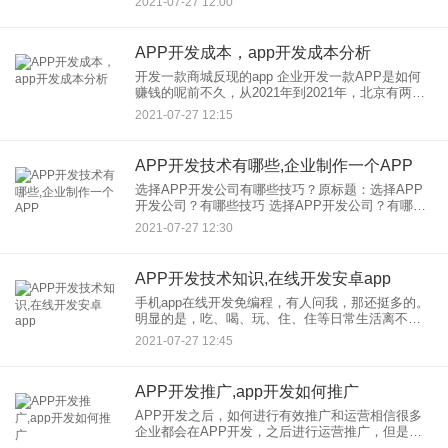
2021-07-27 12:00
会想到在开发，找南昌的APP公司和开发企业经常
会纠结于选择与哪
APP开发成本，app开发成本分析
开发一款商城反现的app 企业开发一款APP是如何
赚钱的呢前不久，从2021年到2021年，北京有两次
与APP推广相关的活动。在活动现场，我们看到用
2021-07-27 12:15
户反应激烈。这是什么APP？看看这个商店APP吸
引
APP开发技术有哪些,企业制作一个APP
选择APP开发公司有哪些技巧？原标题：选择APP
开发公司？有哪些技巧 选择APP开发公司？有哪些
技巧我们要省事省心。问了很多开发和公司，之
2021-07-27 12:30
后，结果还是很迷惑。在这里，我将向您介绍选择
app开发公司
APP开发技术知识,在线开发安卓app
手机app在线开发免编程，有人问我，那还挺多的。
明显的是，吃、喝、玩、住、住等日常生活离不开
各种应用，应用在制作，开发已经非常流行 然而，
2021-07-27 12:45
在过去，在开发获得一款应用并不容易。如果你在
开发，建立一个
APP开发推广,app开发如何推广
APP开发之后，如何进行有效推广和运营相信很多
企业都会在APP开发，之后进行运营推广，但是由
于很多企业，的运营推广方式不当，并没有达到理