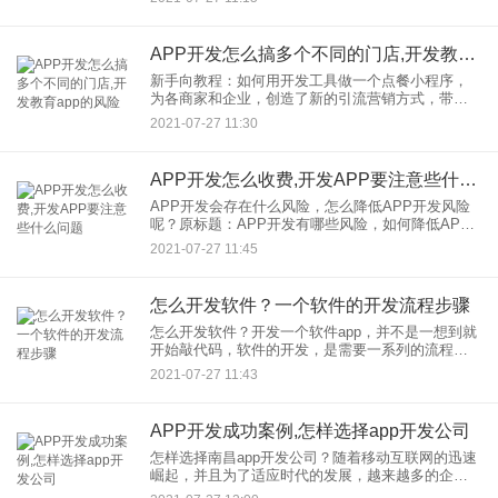
点是，它们都是基于开发
APP开发怎么搞多个不同的门店,开发教育app的风险
新手向教程：如何用开发工具做一个点餐小程序，
为各商家和企业，创造了新的引流营销方式，带来
了很大的帮助。现在，如果你没有自己的小程序，
2021-07-27 11:30
很容易在同行竞争中落后。然而，因为很多人不知
道开发技术，虽然他们想做
APP开发怎么收费,开发APP要注意些什么问题
APP开发会存在什么风险，怎么降低APP开发风险
呢？原标题：APP开发有哪些风险，如何降低APP
开发？的风险 通用APP开发流程需要经过需求采
2021-07-27 11:45
集、需求评估、原型图制作，设计图设计、编程开
发，技术测
怎么开发软件？一个软件的开发流程步骤
怎么开发软件？开发一个软件app，并不是一想到就
开始敲代码，软件的开发，是需要一系列的流程步
骤，当中需要涉及到相关的软件开发知识，需要多
2021-07-27 11:43
方人员的参与合作。同时，需要明确自己需要做什
么软件，软件需要哪些
APP开发成功案例,怎样选择app开发公司
怎样选择南昌app开发公司？随着移动互联网的迅速
崛起，并且为了适应时代的发展，越来越多的企业
甚至是南昌的个人都想拥有自己的APP，所以他们