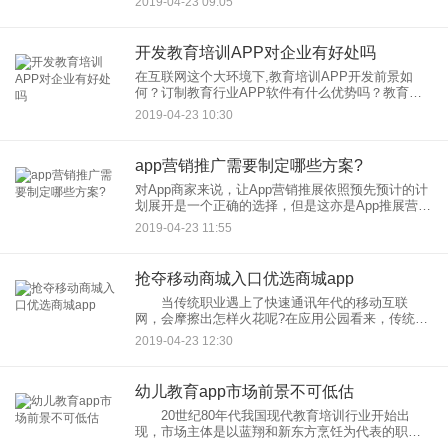
2019-04-23 09:05
方案转入传统的商业转变，于这里作为大家阐述出
完备的商城
开发教育培训APP对企业有好处吗
在互联网这个大环境下,教育培训APP开发前景如
何？订制教育行业APP软件有什么优势吗？教育类
APP开发公司相信目前行业市场发展未全然成熟
2019-04-23 10:30
期，对教育培训APP开发公司来说是依然是有极大
的盈利空间。订制研
app营销推广需要制定哪些方案?
对App商家来说，让App营销推展依照预先预计的计
划展开是一个正确的选择，但是这亦是App推展营运
之中为艰难的事情之一。由于有所不同的推广人员
2019-04-23 11:55
对于App有所不同的推广方式，因此App软件商家便
应当对于
抢夺移动商城入口优选商城app
当传统职业遇上了快速通讯年代的移动互联
网，会摩擦出怎样火花呢?在应用公园看来，传统企
业结合年代的开展，打造移动互联网应用软件，顺
2019-04-23 12:30
应年代开展，才是传统企业较好的出路。 商城
app制造开发满足消费者
幼儿教育app市场前景不可低估
20世纪80年代我国现代教育培训行业开始出
现，市场主体是以蓝翔和新东方烹饪为代表的职业
练习。跟着政府对留学的鼓 励力度加大，90年代