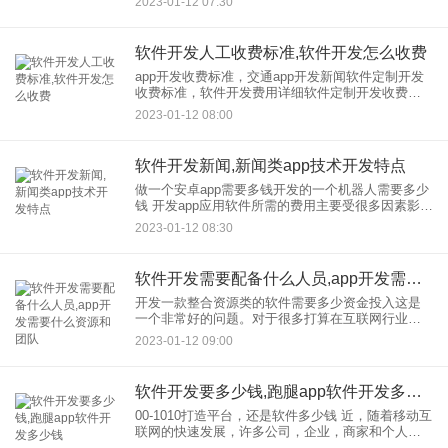
2023-01-12 07:30
得到很好的控制，它仍然赚钱。但为数不多种模
式，根据作品内容定
软件开发人工收费标准,软件开发怎么收费
app开发收费标准，交通app开发新闻软件定制开发
收费标准，软件开发费用详细软件定制开发收费标
准，软件开发费用详细 定制开发充电标准，开发费
2023-01-12 08:00
用详情。 随着信息技术的发展，市场上出现了各种
软件开发新闻,新闻类app技术开发特点
做一个安卓app需要多钱开发的一个机器人需要多少
钱 开发app应用软件所需的费用主要受很多因素影
响，其中比较重要的是通过查看安卓软件开发功能
2023-01-12 08:30
的复杂程度和需要投入的人数来计算所需的app开发
价格。
软件开发需要配备什么人员,app开发需要什么资源和团队
开发一款整合资源类的软件需要多少资金投入这是
一个非常好的问题。对于很多打算在互联网行业创
业的人来说，知道一款软件在开发需要多少资源是
2023-01-12 09:00
非常重要的，这不仅涉及到项目的启动，还涉及到
项目能否在一定时间内顺利
软件开发要多少钱,跑腿app软件开发多少钱
00-1010打造平台，还是软件多少钱 近，随着移动互
联网的快速发展，许多公司，企业，商家和个人都
想要开发自己的APP。因为没有专业的技术团队，