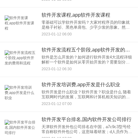
过鼠标拖拽，所见即所得，HTML5轻应用设计；网
上DI
软件开发课程,app软件开发课程
零基础可以学软件开发吗？大家对程序员的印象就
是格子衬衫、黑色单肩包、少字少发的形象。然
而，随着互联网技术的不断迭代更新，程序员的价
2023-01-12 06:00
值开始上升，工资高得令人羡慕。在业内也享有很
高的声誉。 鲜肉和腊肉
软件开发流程五个阶段,app软件开发的费用和流程
软件是怎么开发的？如何进行软件开发4大流程详细
解析一个软件是如何从零开始开发的？需要划分哪
些阶段？谁需要参与？有可能和程序员一起开发开
2023-01-12 06:30
发软件吗？移动互联网时代，对软件开发的需求很
大然而，软件开发是专业
软件开发培训费,app开发是什么职业
软件开发是什么职业？软件开发？职业是什么 随着
互联网时代的发展，互联网和计算机相关知识的应
用已经普及，软件开发的需求逐渐供不应求。据说
2023-01-12 07:00
软件开发工资高，待遇好。那么，软件开发？到底
是什么？开发的职业
软件开发平台排名,国内软件开发公司排行
天津软件开发外包公司排名在中国，a7c9c3型号经
常自称软件外包公司，这意味着研发；d人员作为原
材料直接销售给客户。事实上，如果软件外包公司