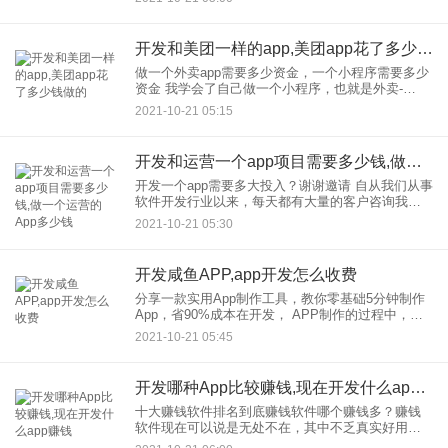
来的日常维护量成正比。此时，预算80-100元的
开发和美团一样的app,美团app花了多少钱做的
做一个外卖app需要多少资金，一个小程序需要多少
资金 我学会了自己做一个小程序，也就是外卖-
dining-bringing自己做。我不需要额外的电脑，我有
2021-10-21 05:15
外置云打印机系统，只要你在你的店里买一台云打
印
开发和运营一个app项目需要多少钱,做一个运营的App多少钱
开发一个app需要多大投入？谢谢邀请 自从我们从事
软件开发行业以来，每天都有大量的客户咨询我
们。他们大多数是企业家、公司，的项目经理和各
2021-10-21 05:30
行各业的领导人。联系了这么多想做APP的客户，
维维软件总结如
开发咸鱼APP,app开发怎么收费
分享一款实用App制作工具，教你零基础5分钟制作
App，省90%成本在开发， APP制作的过程中，我
们总是会遇到各种各样的问题。为了让开发更有效
2021-10-21 05:45
率，我们通常使用许多开发工具，除了程序员的专
业编程工具。
开发哪种App比较赚钱,现在开发什么app赚钱
十大赚钱软件排名到底赚钱软件哪个赚钱多？赚钱
软件现在可以说是无处不在，其中不乏真实好用的
软件，但是可能需要一些时间让朋友们去选择，因