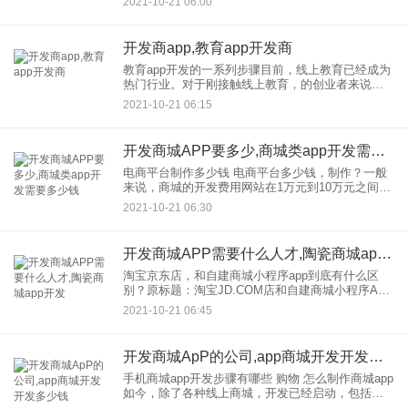
2021-10-21 06:00
为广告往往和现实有点不一样，不全尝试很难找到
好用的软件。 这一次
开发商app,教育app开发商
教育app开发的一系列步骤目前，线上教育已经成为
热门行业。对于刚接触线上教育，的创业者来说，
他们对app开发，教育的一系列工作流程并不熟悉下
2021-10-21 06:15
面，从软件开发厂商的角度，我们将介绍开发前
期、中期和后期准备
开发商城APP要多少,商城类app开发需要多少钱
电商平台制作多少钱 电商平台多少钱，制作？一般
来说，商城的开发费用网站在1万元到10万元之间。
具体的费用主要看商家的需求和商家的预算。下面
2021-10-21 06:30
希索普边肖将和大家一起看看。在线商城开发需要
多少钱! 1.
开发商城APP需要什么人才,陶瓷商城app开发
淘宝京东店，和自建商城小程序app到底有什么区
别？原标题：淘宝JD.COM店和自建商城小程序App
有什么区别？ 各位老板，电商下半年已经开始了。
2021-10-21 06:45
短视频电商，社交电商…有越来越多的新玩法。你
准备好了
开发商城ApP的公司,app商城开发开发多少钱
手机商城app开发步骤有哪些 购物 怎么制作商城app
如今，除了各种线上商城，开发已经启动，包括前
端开发，后台管理和web服务器的部署，还包括网页