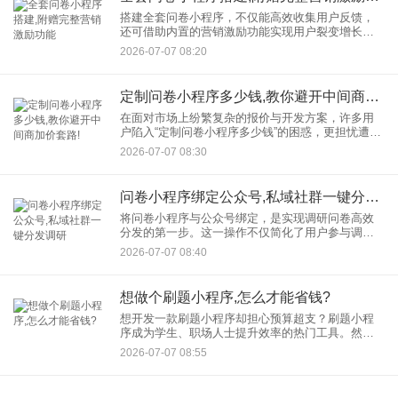
搭建全套问卷小程序，不仅能高效收集用户反馈，
还可借助内置的营销激励功能实现用户裂变增长。
本文将结合技术实现与营销策略，提供一套可落地
2026-07-07 08:20
的完整解决方案。 一、技术架构：零代码与低代码
的
定制问卷小程序多少钱,教你避开中间商加价套路!
在面对市场上纷繁复杂的报价与开发方案，许多用
户陷入“定制问卷小程序多少钱”的困惑，更担忧遭遇
中间商层层加价的陷阱。本文将从成本构成、开发
2026-07-07 08:30
模式、避坑策略三方面，为您全面解析定制问卷小
程序的费用与风险防范
问卷小程序绑定公众号,私域社群一键分发调研
将问卷小程序与公众号绑定，是实现调研问卷高效
分发的第一步。这一操作不仅简化了用户参与调研
的流程，还通过公众号的庞大用户基础，为问卷提
2026-07-07 08:40
供了更广泛的传播渠道。具体操作步骤如下： 1.登
想做个刷题小程序,怎么才能省钱?
想开发一款刷题小程序却担心预算超支？刷题小程
序成为学生、职场人士提升效率的热门工具。然
而，开发一款功能完善的小程序往往需要投入一定
2026-07-07 08:55
资金，尤其是对个人开发者或小型团队而言，如何
实现低成本开发，平衡成本与