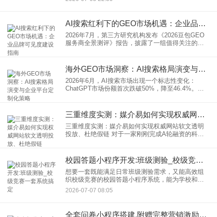
程、关键阶段及影响因素出发，为您全面解答这一
问题。
AI搜索红利下的GEO市场机遇：企业品牌可见度建设指南
2026年7月，第三方研究机构发布《2026豆包GEO
服务商全景测评》报告，披露了一组值得关注的数
据：豆包月活用户达3.45亿，超过国内第2至第4名
AI应用用户规模之和；日活跃用户约1.4亿，月人均
使
海外GEO市场洞察：AI搜索格局演变与企业平台定制化策略
2026年6月，AI搜索市场出现一个标志性变化：
ChatGPT市场份额首次跌破50%，降至46.4%。
Google Gemini以27.7%稳居第二，Anthropic
Claude以10.3%位列第
三重维度实测：媒介易如何实现权威网站软文透明投放、杜绝假链
三重维度实测：媒介易如何实现权威网站软文透明
投放、杜绝假链 对于一家刚刚完成A轮融资的科技
公司来说，创始人最怕的不是产品不够好，而是当
潜在客户、投资人去搜品牌名时，发现网上“什么都
没有”。
校园答题小程序开发:班级测验_校级竞赛一套系统搞定
想要一套既能满足日常班级测验需求，又能高效组
织校级竞赛的校园答题小程序系统，能为学校和师
生带来极大的便利。本文将详细介绍如何开发这样
2026-07-07 08:05
一套功能全面的校园答题小程序。 系统设计思路
全套问卷小程序搭建,附赠完整营销激励功能