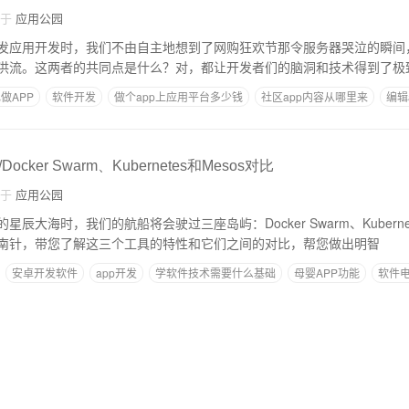
自于
应用公园
发应用开发时，我们不由自主地想到了网购狂欢节那令服务器哭泣的瞬间
洪流。这两者的共同点是什么？对，都让开发者们的脑洞和技术得到了极
做APP
软件开发
做个app上应用平台多少钱
社区app内容从哪里来
编辑
ker Swarm、Kubernetes和Mesos对比
自于
应用公园
辰大海时，我们的航船将会驶过三座岛屿：Docker Swarm、Kubernet
南针，带您了解这三个工具的特性和它们之间的对比，帮您做出明智
安卓开发软件
app开发
学软件技术需要什么基础
母婴APP功能
软件