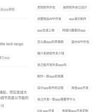
贵阳软件外包
装修软件自己设计
品app模板
闲置物品APP开发
app演示制作
app生成上架
同城兴趣爱好app
怎么做app的界面图
温州APP外包
tle tech-tango
婚介系统软件多少钱
立app
自己能开发外卖app吗
制作一款app的思路
设计app软件的过程
淘宝app开发
捕捉，然后变成大
动调节亮度以节能的
自己开发一款app需要学什么
少钱
iOS app开发
电商类app开发定制