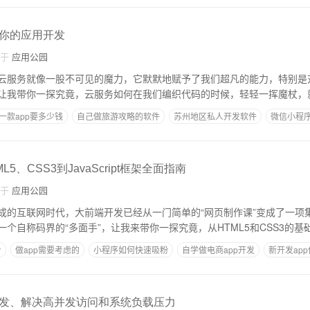
你的应用开发
自于
应用公园
云服务就像一股不可见的魔力，它默默地赋予了我们超凡的能力，特别是
让我带你一探究竟，云服务如何在我们编织代码的时候，轻轻一挥魔杖，
一款app要多少钱
自己做旅游攻略的软件
苏州地区私人开发软件
微信小程
好
5、CSS3到JavaScript框架全面指南
自于
应用公园
成的互联网时代，大前端开发已经从一门简单的“网页制作课”变成了一项
个自称码界的“多面手”，让我来带你一探究竟，从HTML5和CSS3的基
台
做app需要考虑的
小程序如何快速吸粉
自学做电商app开发
新开发ap
发、解决高并发访问和系统负载压力