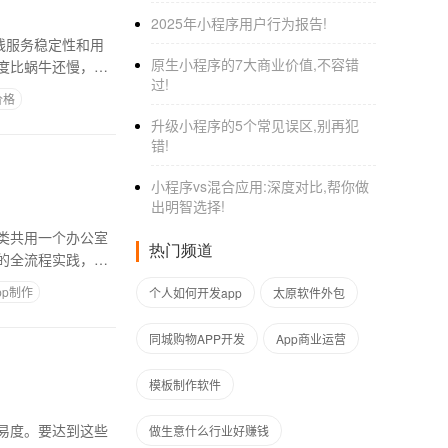
2025年小程序用户行为报告!
线服务稳定性和用
原生小程序的7大商业价值,不容错
度比蜗牛还慢，而
过!
价格
升级小程序的5个常见误区,别再犯
错!
小程序vs混合应用:深度对比,帮你做
出明智选择!
类共用一个办公室
热门频道
的全流程实践，这
pp制作
个人如何开发app
太原软件外包
同城购物APP开发
App商业运营
模板制作软件
易度。要达到这些
做生意什么行业好赚钱