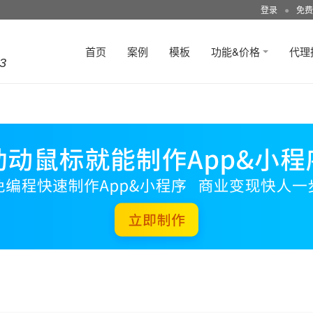
登录
●
免费
首页
案例
模板
功能&价格
代理
3