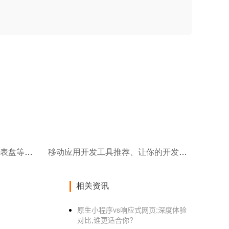
数据可视化应用开发/以图表仪表盘等形式展示数据洞察
移动应用开发工具推荐、让你的开发更高效、更便捷
相关资讯
原生小程序vs响应式网页:深度体验
对比,谁更适合你?