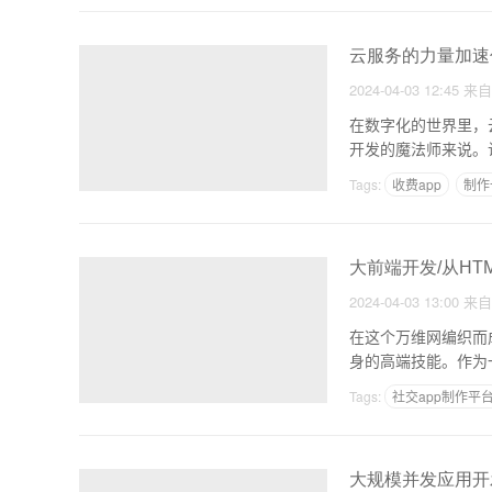
云服务的力量加速
2024-04-03 12:45
来
在数字化的世界里，
开发的魔法师来说。
的奇
Tags:
收费app
制作
宁波app开发软件哪个
大前端开发/从HTML
2024-04-03 13:00
来
在这个万维网编织而
身的高端技能。作为一
Tags:
社交app制作平
怎么样开发新闻类app
大规模并发应用开