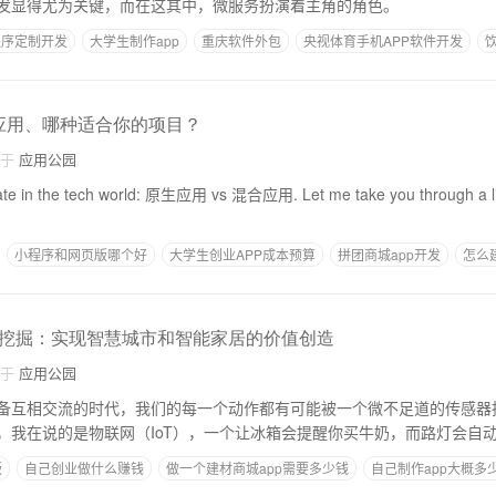
发显得尤为关键，而在这其中，微服务扮演着主角的角色。
程序定制开发
大学生制作app
重庆软件外包
央视体育手机APP软件开发
饮
合应用、哪种适合你的项目？
自于
应用公园
ate in the tech world: 原生应用 vs 混合应用. Let me take you through a lit
小程序和网页版哪个好
大学生创业APP成本预算
拼团商城app开发
怎么建
挖掘：实现智慧城市和智能家居的价值创造
自于
应用公园
备互相交流的时代，我们的每一个动作都有可能被一个微不足道的传感器
，我在说的是物联网（IoT），一个让冰箱会提醒你买牛奶，而路灯会自
版
自己创业做什么赚钱
做一个建材商城app需要多少钱
自己制作app大概多
优惠券app要多少钱