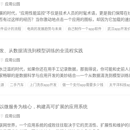
自于
应用公园
展的时代，"应用性能监控"不仅是技术人员的时髦术语，更是我们保障在
否有过这样的经历？当你激动地点击一个应用的图标，却因为它加载的速
软件设计的流程
电商的发展趋势与未来
自己制作一个app软件
武汉app开发
发、从数据清洗到模型训练的全流程实践
自于
应用公园
水泛滥的时代，如果你还在用手工记录数据，那我得说，你可能和史前人
家畅聊的是数据科学与应用开发的美妙结合—一个从数据清洗到模型训练
来源
二手汽车
上门洗衣app开发
做一个支付app需要多少钱
太平洋科技a
pp
以微服务为核心，构建高可扩展的应用系统
自于
应用公园
联网世界，一个应用系统的成败往往取决于它的灵活性、扩展性和维护的