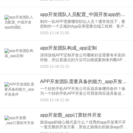
商务及手机应用的客户端，大型
app开发团队人员配置_中国开发app的团队
制作一款APP需要哪些职位人员？通常情况下，要
想制作一个正规的App应用需要后端工程师、客户端
工程师、UI设计师、产品经理各一名，这已经是比
2020-12-16 21:00
较精简的配置，搁大公司，还得再配置测试工程
师，运维工程师，交
app开发团队构成_app定制
深圳游戏APP定制开发公司哪家好还需要有丰富的
经验，所以直接点的方法可以根据案例来判断APP
定制团队的实力。通过三点来选择适合的开发团
2020-12-16 21:15
队：需要一个很强大的团队，也需要产品和市场团
队做很多沟通和调查来完
APP开发团队需要具备的能力_app开发条件
一个好的手机APP开发公司应该具备哪些条件？做
为一个好的手机APP开发公司我觉得应该具备这些
东西，我就拿【欧柏泰克】来说吧！1.应该具备强大
2020-12-16 21:30
的团队2.应该具备专业的UI设计人员3.具备专业的代
码人员4
app开发图_app订票软件开发
旅游app的核心模式是什么？优秀的app开发离不开
一套完整的开发方案，景创之旅推出的旅游app开发
至少以下几点：精确定位：GPS卫星定位系统，精