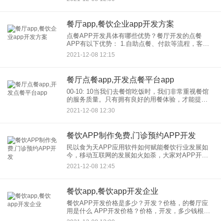
圳东方祁智科技统计，2021年至2021年，教程ap
餐厅app,餐饮企业app开发方案
点餐APP开发具体有哪些优势？餐厅开发的点餐
APP有以下优势： 1.自助点餐、付款等流程，客户
无需排队用餐，大大缩短了收银时间。 2.留住自己
2021-12-08 12:15
的客户。 以前都是入驻美团、饿了么等平台
餐厅点餐app,开发点餐平台app
00-10: 10当我们去餐馆吃饭时，我们非常重视餐馆
的服务质量。只有拥有良好的用餐体验，才能提高
用户的二次消费率。订购应用开发通过移动互联网
2021-12-08 12:30
技术完成了便捷的订购渠道，满足用户体验。移动
互联网时代，人
餐饮APP制作免费,门诊预约APP开发
民以食为天APP应用软件如何赋能餐饮行业发展如
今，移动互联网的发展如火如荼，大家对APP开发
的需求与日俱增。然而，原本应该是武林中独树一
2021-12-08 12:45
帜的移动互联网思维，如今却被一些毫无纪律、没
有下限的人推来推去。
餐饮app,餐饮app开发企业
餐饮APP开发价格是多少？开发？价格，的餐厅应
用是什么 APP开发价格？价格，开发，多少钱根据
餐饮APP的开通功能计算。不同的餐饮app在开发和