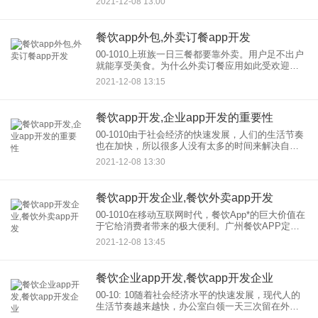
2021-12-08 13:00
价格，是不一样的，那么餐饮app有哪些功能：'/
餐饮app外包,外卖订餐app开发
00-1010上班族一日三餐都要靠外卖。用户足不出户
就能享受美食。为什么外卖订餐应用如此受欢迎？
首先是节省时间，不用排队。通过LBS定位可以享受
2021-12-08 13:15
到各种美食，提高了在外面点餐的自由度和灵活
性，周围
餐饮app开发,企业app开发的重要性
00-1010由于社会经济的快速发展，人们的生活节奏
也在加快，所以很多人没有太多的时间来解决自己
的饮食问题。就像外卖的配送APP开发可以为用户
2021-12-08 13:30
提供便利一样，用户可以在平台上获取线下餐厅的
美食信息，为用
餐饮app开发企业,餐饮外卖app开发
00-1010在移动互联网时代，餐饮App*的巨大价值在
于它给消费者带来的极大便利。广州餐饮APP定制
开发公司紫鲸互联网表示，现在：各种餐饮APP已
2021-12-08 13:45
经出现在市场上，这象征着餐饮行业已经进入移动
互联网时
餐饮企业app开发,餐饮app开发企业
00-10: 10随着社会经济水平的快速发展，现代人的
生活节奏越来越快，办公室白领一天三次留在外卖
已经成为常态。用户足不出户就能享受美食。与传