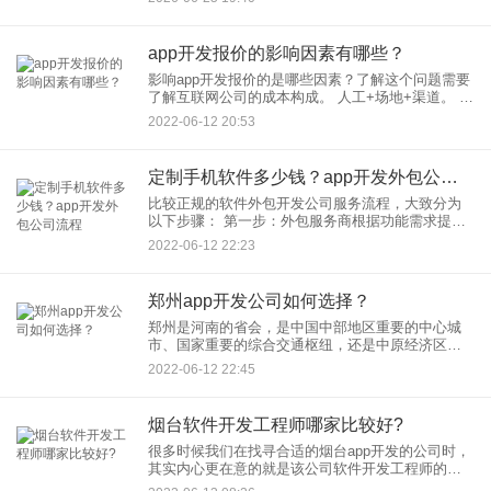
壁垒、实现被动收入的关键路径。 什么是真正
app开发报价的影响因素有哪些？
影响app开发报价的是哪些因素？了解这个问题需要
了解互联网公司的成本构成。 人工+场地+渠道。 互
联网软件开发公司的成本大头是“人工”，75%人工 +
2022-06-12 20:53
10%运营渠道 + 15%其他（场
定制手机软件多少钱？app开发外包公司流程
比较正规的软件外包开发公司服务流程，大致分为
以下步骤： 第一步：外包服务商根据功能需求提供
工时报价以及技术实现方案，以及客户现场讲解。
2022-06-12 22:23
可以从中分辨团队的能力和可靠度。 第二步：进入
正式
郑州app开发公司如何选择？
郑州是河南的省会，是中国中部地区重要的中心城
市、国家重要的综合交通枢纽，还是中原经济区核
心城市，在郑州app开发需求还是挺多的，app开发
2022-06-12 22:45
公司也有很多，但是很多良莠不齐，所以要从多方
面考察进行选择。那
烟台软件开发工程师哪家比较好?
很多时候我们在找寻合适的烟台app开发的公司时，
其实内心更在意的就是该公司软件开发工程师的实
力了，那么烟台软件开发工程师哪家比较好呢？ 不