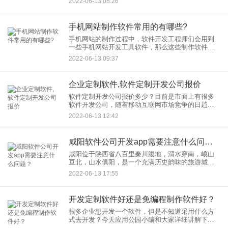
2022-06-13 08:26
管是网络上有关该公
手机网站制作软件常用的有哪些?
手机网站的制作过程中，软件开发工程师们会用到
一些手机网站开发工具软件，那么这些制作软件常
用的有哪些呢？ 一般来说，手机网站开发跟PC端网
2022-06-13 09:37
站开发用到的软件开发工具大
企业定制软件,软件定制开发公司报价
软件定制开发公司报价多少？目前是市面上有很多
软件开发公司，随着移动互联网市场竞争的日趋激
烈，不少传统企业商家也纷纷把线下业务布局到线
2022-06-13 12:42
上，此时开发一个移动软件应用就成为了打开线上
市场的的营销利器。当前主
咸阳软件公司开发app需要注意什么问题？
咸阳位于陕西省八百里秦川腹地，渭水穿南，嵕山
亘北，山水俱阳，是一个充满历史韵味的旅游城
市。在咸阳，对于旅游方面的软件开发非常多，不
2022-06-13 17:55
过你知道软件公司开发app需要注意什么问题吗？
开发定制软件好还是免编程制作软件好？
很多企业想开发一个软件，但是不知道采用什么方
式去开发？今天应用公园小编和大家详细讲解下。
目前开发软件有两大方式，一种是软件定制开发。