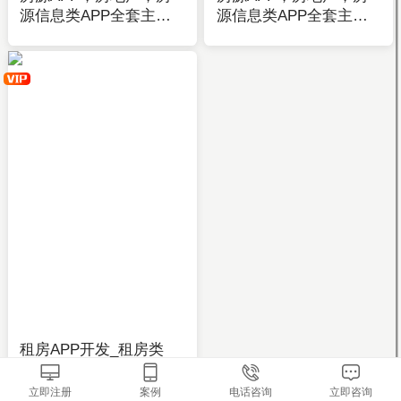
源信息类APP全套主题
源信息类APP全套主题
模板-APP开发制作-应用
模板-APP开发制作-应用
公园
公园
租房APP开发_租房类
APP模板_有房资讯_商
铺展示_资讯发布-应用
立即注册
案例
电话咨询
立即咨询