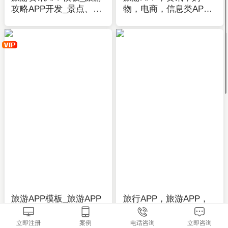
攻略APP开发_景点、线
物，电商，信息类APP
路、吃住行-应用公园
全套主题模板-APP开发
制作-应用公园
旅游APP模板_旅游APP
旅行APP，旅游APP，
制作模板_攻略、方案、
旅游攻略APP，地方城
行程规划-应用公园
市APP，景点美食APP
立即注册
案例
电话咨询
立即咨询