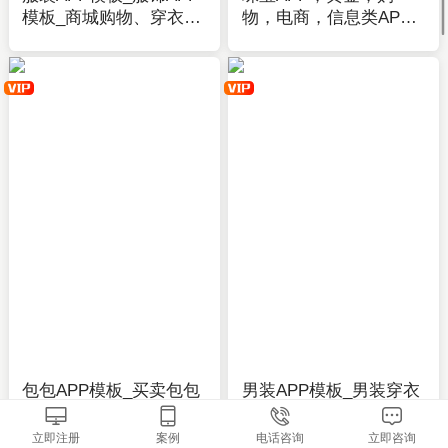
模板_商城购物、穿衣搭
物，电商，信息类APP
配、资讯-应用公园
全套主题模板-APP开发
制作-应用公园
包包APP模板_买卖包包
男装APP模板_男装穿衣
APP商城开发_女包、男
搭配APP开发_商城购
包、批发、保养知识-应
物、资讯-应用公园
立即注册
案例
电话咨询
立即咨询