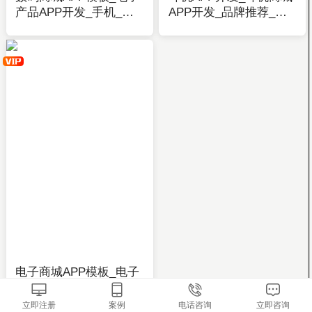
产品APP开发_手机_数
APP开发_品牌推荐_视
码产品_科技-应用公园
频播放_产品展示-应用
公园
电子商城APP模板_电子
商城APP开发_电脑购
物、配件、配置教程、
立即注册
案例
电话咨询
立即咨询