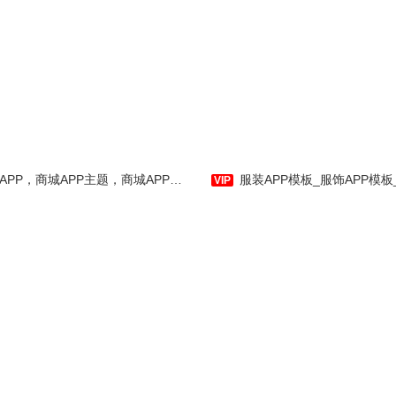
r男人装是一款男装类手机应
独步旅行箱，是由独步运营的
由Mr男人装倾力打造，云
一款旅行箱类手机应用软件。集包
、型男穿搭为一体的信息类
箱商城、各类包箱、包箱资讯为一
台！是APP制作界的拳头
体的生活信息类服务云平台！是
，商城APP主题，商城APP模板，手机商城APP主题模板素材-应用公园
服装APP模板_服饰APP模板_商城购物、穿衣搭配、
APP制作界的拳头产品。