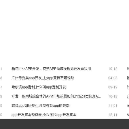
21
箱包行业APP开发，成熟APP商城模板免开发直接用
10-12
08
广州母婴类app开发_让app变得不可或缺
04-03
17
哈尔滨app定制,什么叫app定制开发
09-19
29
开发一款同城综合性的APP,市场前景如何,同城分类信息APP开发
10-18
29
教育app如何盈利,开发教育app的弊端
11-01
10
app开发成本预算表,小程序和app开发成本
12-11