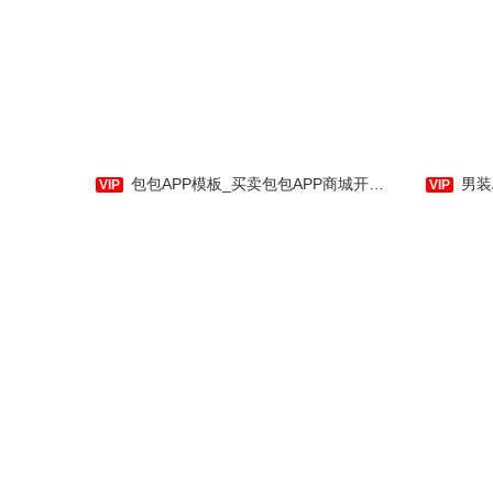
此款app主题模板适用于服装
传统制造企业、服装贸易公司、服
装电子商务公司，主要页面有：首
包包APP模板_买卖包包APP商城开发_女包、男包、批发、保养知识-应用公园
男装AP
页、启动页、新品速递、店铺位置