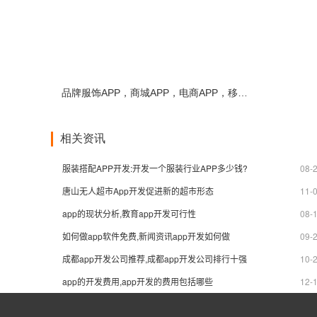
品牌服饰APP，商城APP，电商APP，移动商城APP，购物APP全套主题模板-应用公园
相关资讯
服装搭配APP开发:开发一个服装行业APP多少钱?
08-
唐山无人超市App开发促进新的超市形态
11-
app的现状分析,教育app开发可行性
08-
如何做app软件免费,新闻资讯app开发如何做
09-
成都app开发公司推荐,成都app开发公司排行十强
10-
app的开发费用,app开发的费用包括哪些
12-