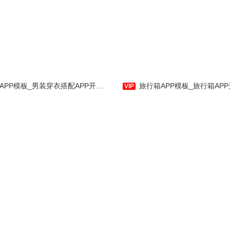
P模板_男装穿衣搭配APP开发_商城购物、资讯-应用公园
旅行箱APP模板_旅行箱APP开发_包箱品牌_商城_