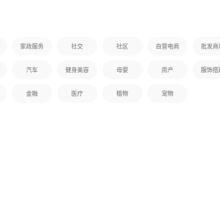
家政服务
社交
社区
自营电商
批发商
衣梦是应用公园专门为手机用
汽车
健身美容
母婴
房产
服饰搭
户量身订制的在线购物商城手机应
用软件，为手机用户提供各种购物
金融
医疗
植物
宠物
牌商城”主题是主要针对做
类信息，并拥有动态容器等功能，
P的用户进行设计的APP模
提供优良的用户使用体验。相信您
含本周特惠、新品速递、品
能在使用中，体验到我们作为APP
、精品选购等板块
制作运行商的用心及诚意。