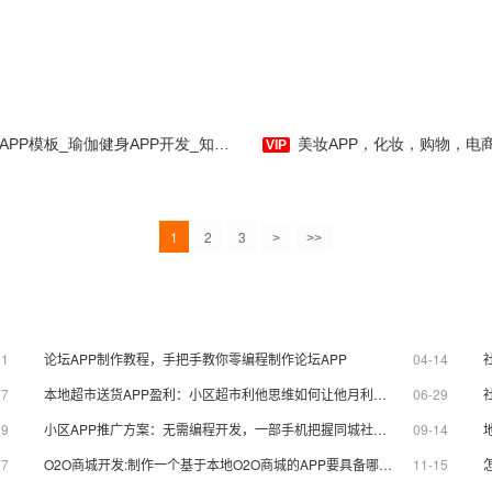
P模板_瑜伽健身APP开发_知识_社区-应用公园
美妆APP，化妆，购物，电商类APP全套主题模板-APP开
1
2
3
>
>>
01
论坛APP制作教程，手把手教你零编程制作论坛APP
04-14
07
本地超市送货APP盈利：小区超市利他思维如何让他月利润翻五倍？
06-29
19
小区APP推广方案：无需编程开发，一部手机把握同城社区商机
09-14
07
O2O商城开发:制作一个基于本地O2O商城的APP要具备哪些功能？
11-15