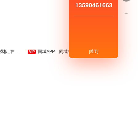
13590461663
漫世界是视频小说类手机APP
拳头品牌由漫世界倾力打造，是一
款集各类视频、各类小说、各类漫
画为一体的手机应用软件。致力打
造便捷、全面的APP软件服务端，
[关闭]
成为动漫爱好者的良心手机APP品
公告发布-应用公园
同城APP，同城生活APP，同城生活手机APP主题模板-APP在线开发制作-应用公园
牌。傻瓜式操作，一步到位！