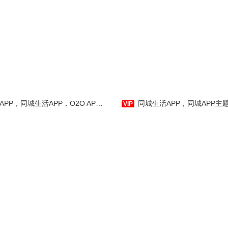
踪是一款针对多肉植物及水
物研发的综合社区商城。集
物爱好养护专业知识、疑难
多肉植物爱好者交友聊天，
雍和园，是一款物业类手机应
物品种科普，多肉植物及水
用软件。集生活缴费、物业公告为
物种子及辅助料理工具等购
一体的生活信息类服务云平台！是
，同城生活APP，O2O APP主题模板-APP在线开发制作-应用公园
同城生活APP，同城APP主题模板，同城APP素
体，真正一站式应用。
APP制作界的拳头产品。