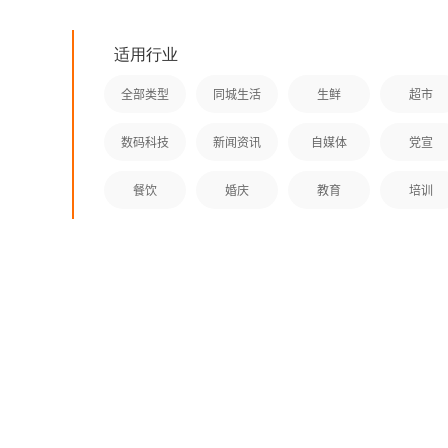
适用行业
全部类型
同城生活
生鲜
超市
同
身订制
机用户
数码科技
新闻资讯
自媒体
党宣
生活用
争鲜到家，是一款自营外卖类
有在线
餐饮
婚庆
教育
培训
手机应用软件。商超外卖类服务云
等功能
平台！是APP制作界的拳头产品。
验。相
应用公园，无需技术基础，自己制
们作为A
作APP软件。
意。