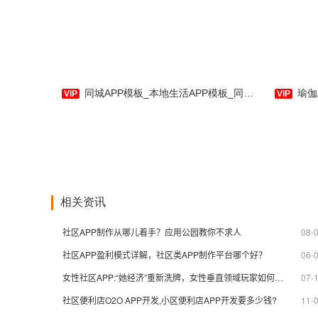
同城APP模板_本地生活APP模板_同城美食、旅游、社区、购物-应用公园
瑜伽AP
相关资讯
社区APP制作从哪儿着手？应用公园教你不求人
08-
社区APP盈利模式详解，社区类APP制作平台哪个好？
06-
女性社区APP:“她经济”重新洗牌，女性垂直领域玩家如何撑住下半场
07-
社区便利店O2O APP开发,小区便利店APP开发要多少钱?
11-