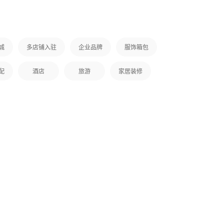
城
多店铺入驻
企业品牌
服饰箱包
配
酒店
旅游
家居装修
问茶，是一款针对茶爱好者研
发的综合社区商城。集品茶资讯，
交友聊天，茶叶品种科普，茶叶及
茶具等购买为一体，真正一站式应
用。