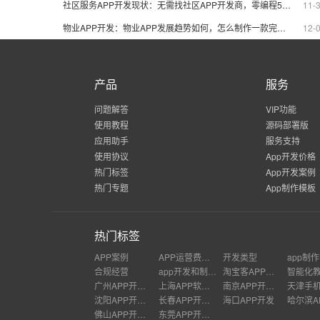
社区服务APP开发现状：无需找社区APP开发商，零编程5分钟快速制作
11-
物业APP开发：物业APP发展趋势如何，怎么制作一款完善的社区APP?
12-
产品
服务
问题解答
VIP功能
使用教程
源码部署版
应用助手
服务支持
使用协议
App开发价格
热门标签
App开发案例
热门专题
App制作模板
热门标签
APP案例
APP运营费用是多少
开发类型
合规经营
app开发和制作流程图
淘宝客APP推广
广州APP开发公司
上海APP软件开发公司
南京APP开发外包
沈阳APP开发公司
长春APP开发价格
海口APP开发
佛山APP开发公司
东莞APP开发公司