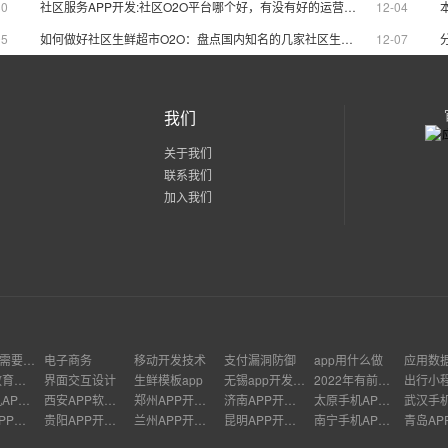
30
社区服务APP开发:社区O2O平台哪个好，有没有好的运营方案？
12-04
05
如何做好社区生鲜超市O2O：盘点国内知名的几家社区生鲜O2O平台
12-07
我们
关于我们
联系我们
加入我们
app制作需要的技术
电子商务
移动开发技术
支付漏洞防御
app用什么做
应用数
智能化教育管理
界面交互设计
生鲜模板app
无锡app开发价格
2022年有前景的项目
出行小
天津手机APP开发
西安APP软件开发
郑州APP开发价格
济南APP开发公司
太原手机APP开发
哈尔滨APP开发
贵阳APP开发多少钱
兰州APP开发公司
昆明APP开发多少钱
南宁手机APP开发
青岛AP