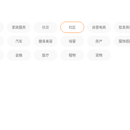
家政服务
社交
社区
自营电商
批发商
城无忧是专门为手机用户量
的同城手机应用软件，为手
提供各种美食、休闲玩乐、
汽车
健身美容
母婴
房产
服饰搭
品、旅游等各类信息，并拥
商城、社区贴吧、信息公告
金融
医疗
植物
宠物
，提供优良的用户使用体
“多城定位”主题是主要针对做
信您能在使用中，体验到我
同城生活APP的用户进行设计的模
PP制作运行商的用心及诚
板，包含美食、美发、酒店、休闲
娱乐等板块