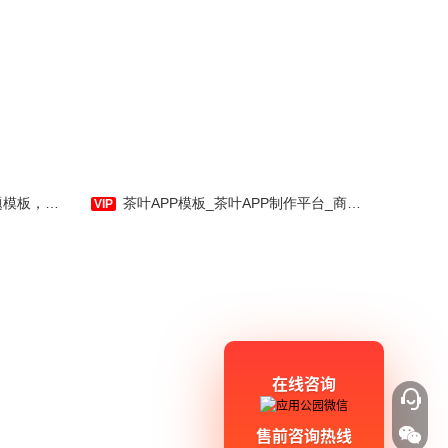
同城E栈主题是主要针对同城
信息聚合的用户进行设计的模板，
包含房屋租赁、兼职招聘及家政维
材-应用公园
茶叶APP模板_茶叶APP制作平台_商城交易_社区交流_茶道科普-应用公园
修等板块。
在线咨询
售前咨询热线