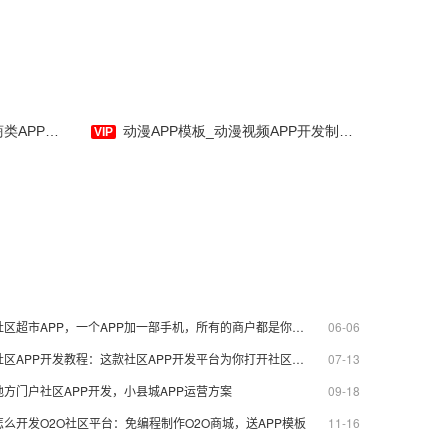
发制作-应用公园
动漫APP模板_动漫视频APP开发制作_小说_漫画-应用公园
社区超市APP，一个APP加一部手机，所有的商户都是你的生意
06-06
社区APP开发教程：这款社区APP开发平台为你打开社区盈利新模式
07-13
地方门户社区APP开发，小县城APP运营方案
09-18
怎么开发O2O社区平台：免编程制作O2O商城，送APP模板
11-16