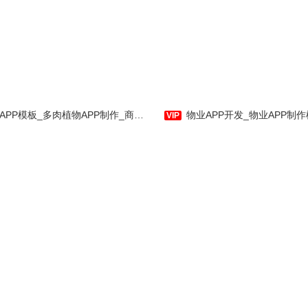
享美妆是应用公园专门为手机
用户量身订制的化妆瓶类手机应用
软件，为手机用户提供各种在线购
物、贴吧交友、化妆资讯类信息，
手机应用软件针对瑜伽健身
并拥有交友聊天功能，提供优良的
。科学有效，是您健身娱乐
用户使用体验。相信您能在使用
手机应用程序。祝您早日拥
中，体验到我们作为APP制作运行
模板_多肉植物APP制作_商城_社区交流_科普知识-应用公园
物业APP开发_物业APP制作模板_在线生活缴费_贴吧社区_物业
魅力体魄。
商的用心及诚意。