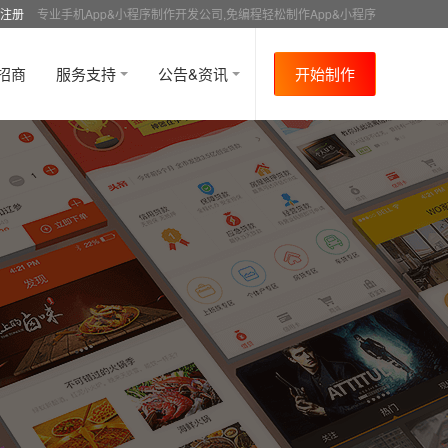
注册
专业手机App&小程序制作开发公司,免编程轻松制作App&小程序
招商
服务支持
公告&资讯
开始制作