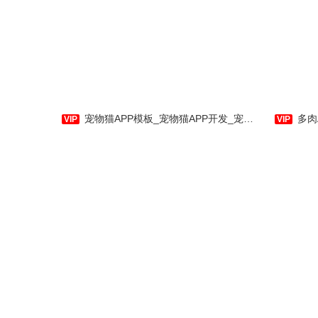
同城生活APP主题模板是主要
此
针对做同城信息综合汇总的用户进
而编辑
行设计的，包含餐饮美食、购物、
的必备
宠物猫APP模板_宠物猫APP开发_宠物猫服务APP_社区交流_交易市场_养护-应用公园
多肉APP
人才招聘、家政服务等板块。
有健康