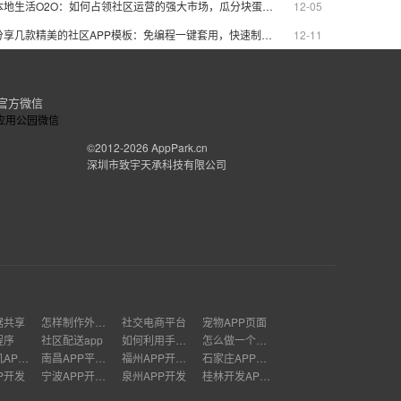
本地生活O2O：如何占领社区运营的强大市场，瓜分块蛋糕？
12-05
分享几款精美的社区APP模板：免编程一键套用，快速制作一个社区APP
12-11
官方微信
©2012-2026
AppPark.cn
深圳市致宇天承科技有限公司
据共享
怎样制作外卖app
社交电商平台
宠物APP页面
程序
社区配送app
如何利用手机赚钱
怎么做一个应用软件
武汉手机APP开发
南昌APP平台开发公司
福州APP开发多少钱
石家庄APP软件开发
P开发
宁波APP开发价格
泉州APP开发
桂林开发APP的公司有哪些