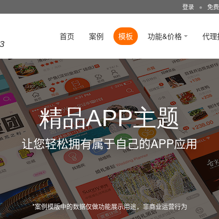
登录
●
免费
首页
案例
模板
功能&价格
代理
3
精品APP主题
让您轻松拥有属于自己的APP应用
*案例模版中的数据仅做功能展示用途，非商业运营行为