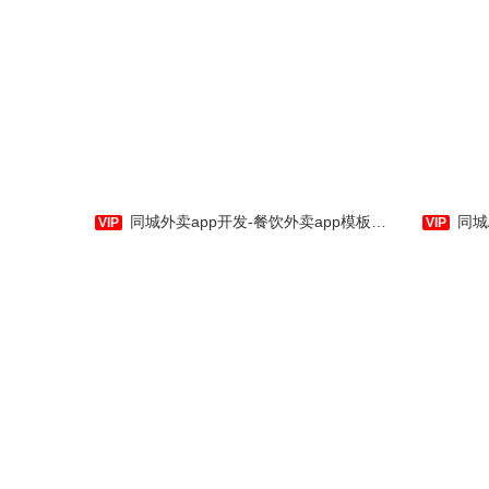
仙
猫语者是一款针对宠物猫研发
培类植
的综合社区商城。集宠物猫爱好养
多肉植
护专业知识、疑难答疑，猫爱好者
答疑，
交友聊天，猫物品种科普，猫及猫
多肉植
用具等购买为一体，真正一站式应
培类植
同城外卖app开发-餐饮外卖app模板-水果配送软件-应用公园
同城APP
用。
买为一