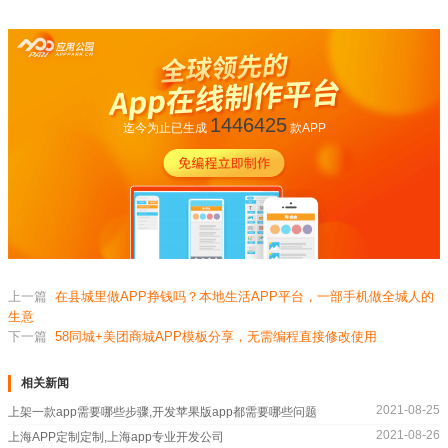
1446425
迄今为止已生成
款APP
上一篇
在县城里做APP挣钱吗？本地生活APP平台，一部手机做全城人的
生意
下一篇
58同城+美团商城APP模板分享，无需编程直接修改使用
相关新闻
2021-08-25
上架一款app需要哪些步骤,开发苹果版app都需要哪些问题
2021-08-26
上海APP定制定制,上海app专业开发公司