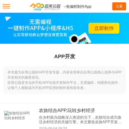
--免编程制作App
注册
APP开发
本专题为应用公园的APP开发专题，内容全部来自应用公园精心选择与APP
开发相关的最新资讯。
应用公园是专业的手机APP在线开发制作平台，无需编程，纯图形化操作，
让每个人都能成为手机APP应用的制作者和发布者。
农旅结合APP,玩转乡村经济
在乡村振兴战略深入推进的当下，农旅结合成为激
活乡村经济的关键引擎。本文聚焦农旅APP开发，
解析其如何通过数字化手段整合乡村资源，打造“农
2026-06-04 09:20