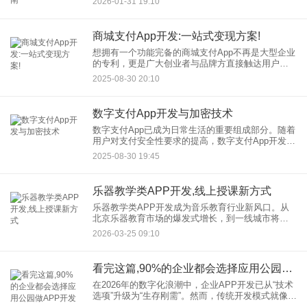
2026-01-31 19:10
零基础开发者或小团队低成本、高效率完成项目落
地。
商城支付App开发:一站式变现方案!
想拥有一个功能完备的商城支付App不再是大型企业
的专利，更是广大创业者与品牌方直接触达用户、
完成商业闭环的核心工具。一次成功的 商城支付
2025-08-30 20:10
App开发 不仅仅是技术的实现，更是一套完整的商
业策略的落地。其
数字支付App开发与加密技术
数字支付App已成为日常生活的重要组成部分。随着
用户对支付安全性要求的提高，数字支付App开发与
加密技术的结合变得至关重要。本文将探讨数字支
2025-08-30 19:45
付App开发的核心步骤，以及加密技术如何为支付安
全提供保障。
乐器教学类APP开发,线上授课新方式
乐器教学类APP开发成为音乐教育行业新风口。从
北京乐器教育市场的爆发式增长，到一线城市将乐
器学习纳入学生必修技能，线上授课模式凭借灵活
2026-03-25 09:10
性、资源整合能力和成本优势，重塑着传统音乐教
育生态。本文将从市场需
看完这篇,90%的企业都会选择应用公园做APP开发
在2026年的数字化浪潮中，企业APP开发已从“技术
选项”升级为“生存刚需”。然而，传统开发模式就像一
座难以跨越的大山，高成本、长周期、技术门槛高