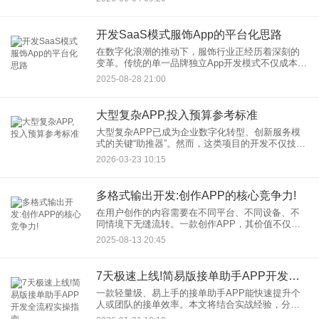
业+文旅”的融合生态，为农民增收、产业升级提供创
新解决方案。从功
开发SaaS模式服饰App的平台化思路
在数字化浪潮的推动下，服饰行业正经历着深刻的
变革。传统的单一品牌独立App开发模式不仅成本高
昂、迭代缓慢，且难以形成规模效应。为此，一种
2025-08-28 21:00
更具前瞻性和效率的路径——基于SaaS（软件即服
务）模式进行服饰
大型复杂APP,投入预算参考标准
大型复杂APP已成为企业数字化转型、创新服务模
式的关键“助推器”。然而，这类项目的开发不仅技术
难度高，预算规划也往往让许多企业头疼不已。大
2026-03-23 10:15
型复杂APP开发预算标准究竟如何制定？本文将从
多个维度为您详细
多格式输出开发:创作APP的核心竞争力!
在用户创作的内容需要在不同平台、不同设备、不
同情境下无缝流转。一款创作APP，其价值不仅在
于强大的编辑功能，更在于能否高效、灵活地将用
2025-08-13 20:45
户的心血转化为所需形态。多格式输出开发，正迅
速成为创作APP开发领
7天极速上线!简易版接单助手APP开发全流程实操指南
一款轻量级、易上手的接单助手APP能快速提升个
人或团队的接单效率。本文将结合实战经验，分享
一套7天上线简易版接单助手APP的开发方案，帮助