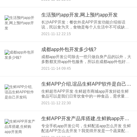
站建设、科技PE公司，自在公司，公司成立以来一
直在持续
生活预约app开发,网上预约app开发
长沙APP开发：餐饮外卖APP开发功能介绍俗话
说，民以食为天，食物是每个人生活中不可或缺的
一部分，所以餐饮外卖出现在我们的生活中，很大
2021-11-12 22:15
程度上满足了我们对食物的需求。随着线下餐饮的
转型，外卖，餐饮app
成都app外包开发多少钱?
成都app开发公司除去一些只做自身产品的以外，大
多数都支持app外包服务，所以在成都app外包好多
都会找高新区一带的app开发公司来完成，那么成都
2021-11-14 09:45
app外包开发多少钱呢？
生鲜APP介绍,谊品生鲜APP软件是自己开发吗
生鲜超市APP开发 生鲜超市商城app开发好处生鲜
食品可以是我们日常饮食中的一种食品，需求量很
大。众所周知，我们家平时每天都是买菜做饭，每
2021-11-12 22:30
天更换水果、蔬菜和肉制品对于提高食物的口感非
常重要，所以一般家
生鲜APP开发产品库搭建,生鲜购app开发商
专业手机app开发公司，生鲜配送app怎么开发 生鲜
配送APP怎么去开发？我觉得开发是一个蔬菜配送
APP平台。要花多少钱？随着新零售营销模式的兴