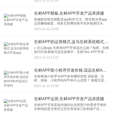
2021-11-12 22:45
起，越来越多的生鲜传统商家现在都在搭建自己的
蔬菜配送AP
生鲜APP模板,生鲜APP开发产品库搭建
免编程自制生鲜配送app软件方法，附生鲜水果app
运营赚钱秘笈，很多互联网经验丰富的电商巨头也
进入了生鲜的外卖行业，对于传统实体店来说，压
2021-11-12 23:00
力很大，用户在线下市场衰减很大。只有开发自己
的生鲜配送APP，
生鲜APP的运营模式,盒马生鲜系统模式开发app
c 怎么做app 生鲜类APP开发该怎么做？电商，生鲜
的O2O发展模式还在探索中，生鲜-like APP开发也
在这个时代大行其道。就目前的情况来看，电商，
2021-11-12 23:15
生鲜已经初步得到了市场的认可。然后，一
生鲜APP跟小程序开发价格,谊品生鲜APP软件是自己开发吗
生鲜商城小程序与APP各有哪些优势 原标题：生
鲜，商城，小程序和APP有什么优势？ 随着互联网
的发展，很多传统店铺的商家开始结合互联网，开
2021-11-12 23:30
发，和小程序，的APP软件平台，其中生鲜的行业
发展非常迅速
生鲜APP运营,生鲜APP开发产品库搭建
生鲜APP开发是如何做到企业和用户的需求平衡的
生鲜指的是没有经过烹饪等深加工的初级产品，制
作人在买菜的时候想买较新鲜的食物。但是对于劳