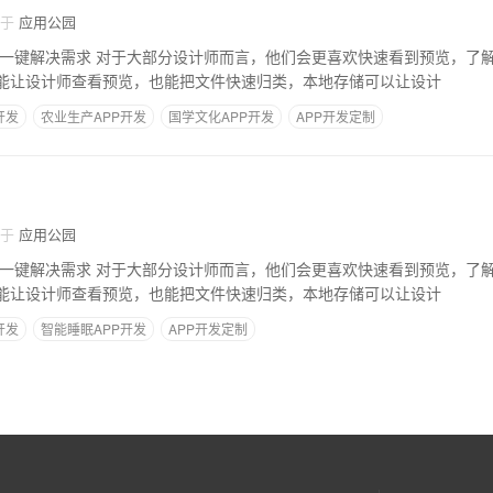
自于
应用公园
会更喜欢快速看到预览，了解自己设计的效果。
发能让设计师查看预览，也能把文件快速归类，本地存储可以让设计
开发
农业生产APP开发
国学文化APP开发
APP开发定制
自于
应用公园
会更喜欢快速看到预览，了解自己设计的效果。
发能让设计师查看预览，也能把文件快速归类，本地存储可以让设计
开发
智能睡眠APP开发
APP开发定制