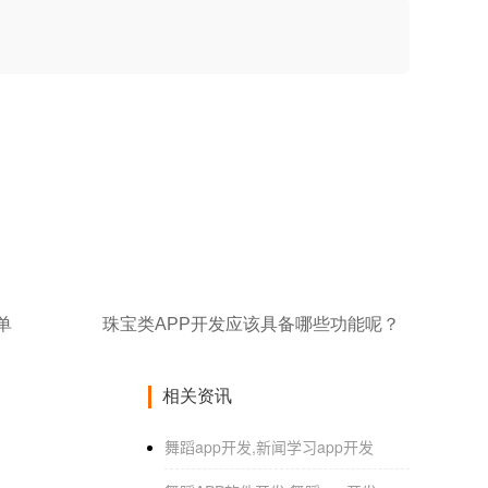
单
珠宝类APP开发应该具备哪些功能呢？
相关资讯
舞蹈app开发,新闻学习app开发