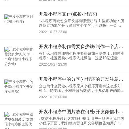
别？今天应用公园小编带大家了解下，希望对你们
有所帮助。
开发小程序支付(点餐小程序)
: 小程序商城怎么开发都有哪些功能 1.位置功能：所
以位置功能的开设是非常必要的，可以吸引一部分
附近地区的新用户，从而开发是最忠实的客户。 2.
2022-10-27 23:00
商品专栏：商品专栏的页面肯定是第一。毕竟你是
开
开发小程序制作需要多少钱(制作一个店铺微信小程序多少钱)
有什么用微信团购小程序要多钱如何制作 1，团购小
程序？社区团购小程序依托微信，这是10亿流量中
最大的平台，几乎覆盖了所有的用户群体。社区团
2022-10-27 23:30
购 Head只需拉奔社区的居民进来就可以实现有效的
转化。
开发小程序中的分享(小程序的开发注意事项)
企业为什么要做小程序原来小程序开发有这么多好
处 1、易变现，小程序背后微信，十几亿用户的庞大
流量池，可以很好的实现流量变现； 2.很容易传
2022-10-28 00:00
播。最近小程序开通功能而且入口越来越多。可以
分享到一
开发小程序中图片放在何处(开发微信小程序的主要优点)
: 微信小程序设计之友好礼貌 1.用户一旦进入我们的
小程序页面，我们就有责任和义务明确告知用户他
在哪里，可以去哪里，保证用户在页面中轻松穿