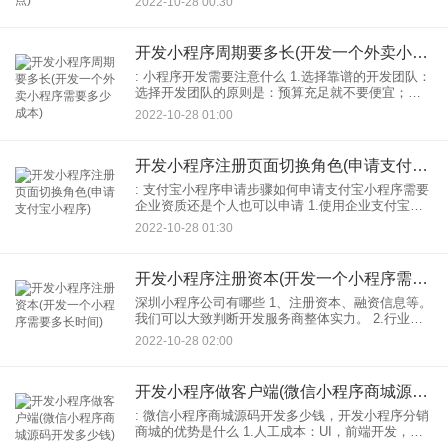
2022-10-28 00:30
梭，不会迷路，为用户提供安全愉悦的体验。 2.为
了让
开发小程序周期要多长(开发一个外卖小程序需要多少成本)
: 小程序开发需要注意什么 1.选择靠谱的开发团队：
选择开发团队的原则是：预算充足就不要便宜；说
得再好，也要实地考察；看团队实力、项目案例、
2022-10-28 01:00
服务态度；不要口头承诺，一定要签开发合同，详
细内容开发
开发小程序注册页面切换角色(申请支付宝小程序)
: 支付宝小程序申请步骤如何申请支付宝小程序需要
企业资质还是个人也可以申请 1.使用企业支付宝账
号登录，根据驻场指南选择自己的身份角色，完善
2022-10-28 01:30
身份信息，签订平台服务协议，成为开放的平台合
伙人。支付
开发小程序注册资本(开发一个小程序需要多长时间)
深圳小程序公司有哪些 1、注册资本、融资信息等。
我们可以大致判断开发服务商整体实力。 2.行业案
例：也可以判断商家感兴趣的服务商是否能提供相
2022-10-28 02:00
应行业更好的解决方案方案。需要提醒大家的是，
核实案
开发小程序做客户端(微信小程序商城源码开发多少钱)
: 微信小程序商城源码开发多少钱，开发小程序分销
商城的优势是什么 1.人工成本：UI，前端开发，后
端开发，测试等。 2.如果想要定制型号小程序商