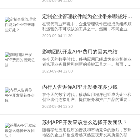
2023-09-04 11:00
然而，开发知识付费APP涉及到一系列费用，这些
费用会因项目的规模、功
定制企业管理软件能为企业带来哪些好处？
在现代商业环境中，企业管理软件已经成为组织顺
利运营的不可或缺的工具之一。然而，不同企业有
不同的需求和流程，因此通用的管理软件可能无法
2023-09-04 11:30
完全满足其需求。这就是为什么越来越多的企业选
择定制企业管理软件。本文
影响团队开发APP费用的因素总结
在今天的数字时代，移动应用已经成为企业和创业
者实现业务目标和创新的关键工具之一。然而，开
发一个成功的移动应用程序不仅需要时间和精力，
2023-09-04 12:00
还需要财务资源。团队开发APP费用取决于多种因
素，以下是一些主要因素
内行人告诉你APP开发要花多少钱
在今天的数字时代，移动应用程序已经成为企业和
创业者们连接用户、提供服务和推广产品的重要工
具。然而，对于那些刚刚踏入APP开发领域或者正
2023-09-04 12:30
在考虑开发自己的应用程序的人来说，最常见的问
题之一就是：APP开发
苏州APP开发应该怎么选择开发团队？
随着移动应用程序的普及和市场竞争的激烈，苏州
地区的企业和创业者越来越重视开发高质量的移动
应用程序。然而，在选择适合自己项目的APP开发