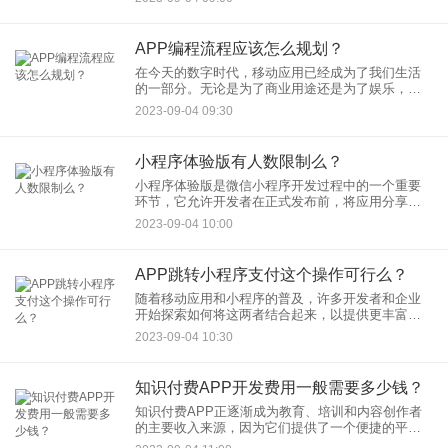
找合适的软件开发公司来外包项目。这个过程可能
看起来有些复杂，但下面的
APP编程流程应该怎么规划？
在今天的数字时代，移动应用已经成为了我们生活
的一部分。无论是为了商业用途还是为了娱乐，许
多人都希望能够开发自己的移动应用程序。然而，
2023-09-04 09:30
要成功开发一个应用程序，需要有一个清晰的规划
流程。本文将介绍APP编
小程序体验版有人数限制么？
小程序体验版是微信小程序开发过程中的一个重要
环节，它允许开发者在正式发布前，将应用分享给
一些用户，以收集反馈、测试功能，或者进行其他
2023-09-04 10:00
验证。但是，对于小程序体验版，是否存在人数限
制呢？让我们深入探讨一下
APP跳转小程序支付这个操作可行么？
随着移动应用和小程序的普及，许多开发者和企业
开始探索如何将这两者结合起来，以提供更丰富的
用户体验和功能。其中一个常见的操作是从一个移
2023-09-04 10:30
动应用（APP）中跳转到一个小程序来进行支付操
作。这个操作在某些情况
知识付费APP开发费用一般需要多少钱？
知识付费APP正逐渐成为教育、培训和内容创作者
的主要收入来源，因为它们提供了一个便捷的平
台，使知识和技能可以以付费的方式传播给用户。