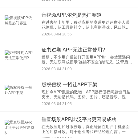
短视频引流小程序的崛起，为这一难题提供了创新
解法——通过“内容种草
音视频APP,依然是热门赛道
在过去的十年里，移动应用的赛道更迭速度令人眼
花缭乱，从工具到社交，从电商到游戏，风口轮
转。然而，有一个领域始终保持着旺盛的生命力和
2026-03-04 20:55
创新能力，那就是音视频APP。从早期的音频电
台、视频点播，到如今集直播
证书过期,APP无法正常使用?
近期，不少用户反馈打开常用APP时，突然遭遇闪
退、无法联网或提示“连接不安全”的情况。这背后最
常见的原因之一，就是APP证书过期导致的APP无
2026-03-04 21:00
法正常使用。本文将带您全面了解这一问题的来龙
去脉，并提供切
版权侵权,一招让APP下架
现如今APP数量的激增，APP版权侵权问题也日益
突出。无论是代码、图标、图片，还是音乐、视
频、文字内容，都可能成为侵权的重灾区。对于版
2026-03-04 21:05
权持有人而言，发现自己的心血被他人未经授权使
用在热门APP中，无疑
垂直场景APP,比泛平台更容易成功
在无数应用如过眼云烟，真正能留在用户手机桌面
上的屈指可数。对于创业者和产品经理而言，一个
永恒的灵魂拷问是：我的APP应该做成什么样？是