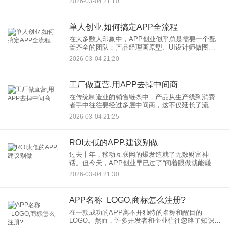
2026-03-04 21:10
追求大而全，做一个包罗万象的泛APP平台，还是
聚焦一点，做一个解决
单人创业,如何搞定APP全流程
在大多数人印象中，APP创业似乎总是需要一个配
置齐全的团队：产品经理画原型、UI设计师做图、
前端后端工程师敲代码、测试人员找Bug，最后还要
2026-03-04 21:20
有运营人员负责推广。 然而，随着技术工具的平民
化和
工厂做直营,用APP去掉中间商
在传统制造业的销售链条中，产品从生产线到消费
者手中往往要经过多层中间商，这不仅延长了流通
周期，也无形中增加了终端价格。如今，越来越多
2026-03-04 21:25
的制造企业开始探索工厂做直营的新模式，通过自
主研发的工厂直营APP，
ROI太低的APP,建议别做
过去十年，移动互联网的爆发造就了无数财富神
话。但今天，APP创业早已过了“闭着眼做就能赚
钱”的蛮荒时代。一个残酷的现实是：超过80%的
2026-03-04 21:30
APP在上线后三个月内就沦为“僵尸应用”，而其中绝
大多数，从出生起
APP名称_LOGO,商标怎么注册?
在一款成功的APP离不开独特的名称和醒目的
LOGO。然而，许多开发者和企业往往忽略了知识产
权保护的重要性，导致品牌被冒用、抄袭甚至恶意