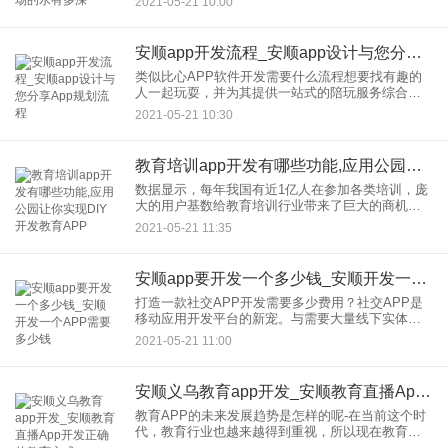
2021-05-21 10:00
电脑的竞争，结局有
安顺app开发流程_安顺app设计与您分享App规划流程
类似比心APP软件开发需要什么流程想要找有趣的
人一起玩耍，并为其提供一站式的陪玩服务综合平
台，让用户找陪玩的渠道更加地便捷方便。一、类
2021-05-21 10:30
似比心APP软件开发具有什
教育培训app开发有哪些功能,应用公园让你实现DIY开发教育APP
数据显示，每年我国有近1亿人在参加各类培训，庞
大的用户基数给教育培训行业带来了巨大的商机。
随着时间的推移，教育培训模式也在不断地变化
2021-05-21 11:35
中。通过手机APP应用这种便捷的培训模式，不仅
为学员和教育机构提供专
安顺app要开发一个多少钱_安顺开发一个APP需要多少钱
打造一款社交APP开发需要多少费用？社交APP是
移动应用开发平台的新宠。与需要大量线下实体资
源支撑的其他手机软件相比，社交APP无论是研发
2021-05-21 11:00
还是推广上的难度都比较
安顺义乌教育app开发_安顺教育直播App开发正确的教育方式
教育APP的未来发展趋势是怎样的呢-在当前这个时
代，教育行业也越来越得到重视，所以现在教育行
业也是比较热门的话题之一。所以教育APP开发也