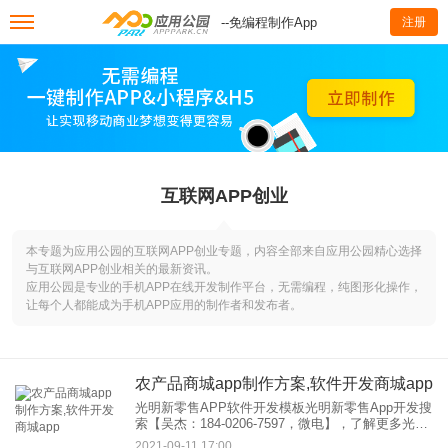
--免编程制作App
注册
互联网APP创业
本专题为应用公园的互联网APP创业专题，内容全部来自应用公园精心选择
与互联网APP创业相关的最新资讯。
应用公园是专业的手机APP在线开发制作平台，无需编程，纯图形化操作，
让每个人都能成为手机APP应用的制作者和发布者。
农产品商城app制作方案,软件开发商城app
光明新零售APP软件开发模板光明新零售App开发搜
索【吴杰：184-0206-7597，微电】，了解更多光明
新零售App开发模式费用，建设周期，模式，系统，
2021-09-11 17:00