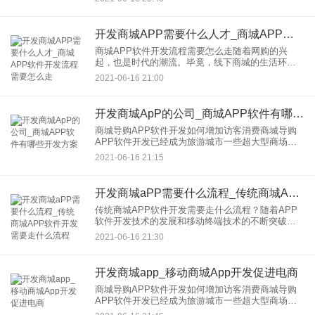
一。非常是双赢。更不用说股价上涨了，他们成功
地吸引了公
开发商城APP需要什么人才_商城APP软件开发流程需要怎么走
商城APP软件开发流程需要怎么走随着网购的兴
起，也是时代的潮流。毕竟，线下商城的生活环境
越来越差。如果我们能通过开发，的商城应用帮助
2021-06-16 21:00
商城发展业务，那么商城的开发流程需要走多远？1.
如果用户想要一个开发
开发商城ApP的公司_商城APP软件有哪些开发方案
商城导购APP软件开发如何增加访客消费商城导购
APP软件开发已经成为旅游城市一些超大型商场的
新潮流。相信大家出国旅游都遇到过这样的困难。
2021-06-16 21:15
比如我们作为大陆游客，去香港的海港城市购物，
庞大的商业区不知道怎
开发商城aPP需要什么流程_传统商城APP软件开发需要走什么流程
传统商城APP软件开发需要走什么流程？随着APP
软件开发技术的发展和移动终端技术的不断突破，
国内很多传统行业开始需要从线下走向线上。特别
2021-06-16 21:30
是曾经比较大的传统商城，也开始了自己的APP软
件开发，但是传统行
开发商城app_移动商城App开发促进电商
商城导购APP软件开发如何增加访客消费商城导购
APP软件开发已经成为旅游城市一些超大型商场的
新潮流。相信大家出国旅游都遇到过这样的困难。