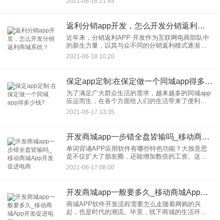
2021-06-16 21:45
比如我们作为大陆游客，去香港的海港城市购物，
庞大的商业区不知道怎
返利分销app开发，怎么开发分销返利商城系统？
近年来，分销返利APP 开发作为互联网电商部队中
的新生力量，以其与众不同的分销返利模式逐渐发
展完善，赢得了众多开发者的青睐。分销返利系统
2021-06-18 10:20
通过建立网上购物平台，消费者可以帮助商家推
广，商家进行线下营销和
保定app定制:在保定做一个同城app得多少钱?
为了满足广大群众生活的需求，越来越多的同城app
应运而生，在各个方面给人们的生活带来了便利和
快乐。常用的同城app一般包含了同城搬家、同城招
2021-06-17 13:35
聘、二手市场交易等功能，基本只要人们生活中所
需要的服务和需求
开发商城app一步错全盘皆输吗_移动商城App开发促进电商
单词背诵APP应用软件有哪些特色功能？大致意思
是不仅扩大了朋友圈，还能增加数倍的工资。这取
决于机会。比如4级，6级，B级，C级，雅思，托
2021-06-17 08:00
福，GRE，考研，MBA，新概念1-4，总之1。但是
也有需要上网
开发商城app一般要多久_移动商城App开发促进电商
商城APP软件开发流程需要怎么走随着网购的兴
起，也是时代的潮流。毕竟，线下商城的生活环境
越来越差。如果我们能通过开发，的商城应用帮助