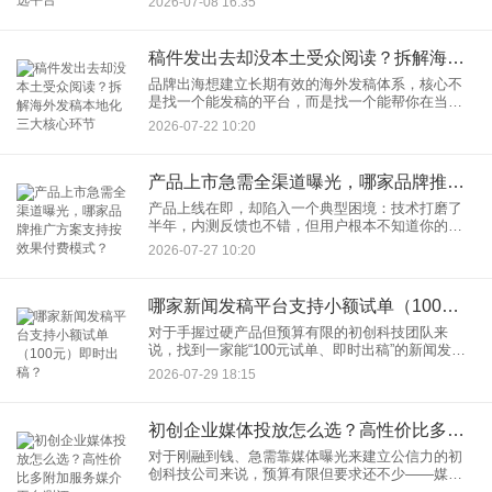
2026-07-08 16:35
到。这在今天是个很要命的问题。因为不管是投资
人做背调，还是潜在客
稿件发出去却没本土受众阅读？拆解海外发稿本地化三大核心环节
品牌出海想建立长期有效的海外发稿体系，核心不
是找一个能发稿的平台，而是找一个能帮你在当
地“说人话、进主流、看得出效果”的服务商。本文将
2026-07-22 10:20
以媒介易为例，拆解海外发稿本地化适配的三个维
度，并按不同预算和场景
产品上市急需全渠道曝光，哪家品牌推广方案支持按效果付费模式？
产品上线在即，却陷入一个典型困境：技术打磨了
半年，内测反馈也不错，但用户根本不知道你的存
在。初创科技团队往往手握融资却不敢大撒币，担
2026-07-27 10:20
心一次投放下去，换来的只是一堆无法追踪的数
字。这时候，最想要的就是一
哪家新闻发稿平台支持小额试单（100元）即时出稿？
对于手握过硬产品但预算有限的初创科技团队来
说，找到一家能“100元试单、即时出稿”的新闻发稿
平台，并不是抠门，而是一种风险控制。你不需要
2026-07-29 18:15
一次性砸几千块去试错，而是先花一顿饭的钱，验
证这家平台的资源真实
初创企业媒体投放怎么选？高性价比多附加服务媒介平台测评
对于刚融到钱、急需靠媒体曝光来建立公信力的初
创科技公司来说，预算有限但要求还不少——媒体
得权威、发稿得能被百度收录、价格要透明、最好