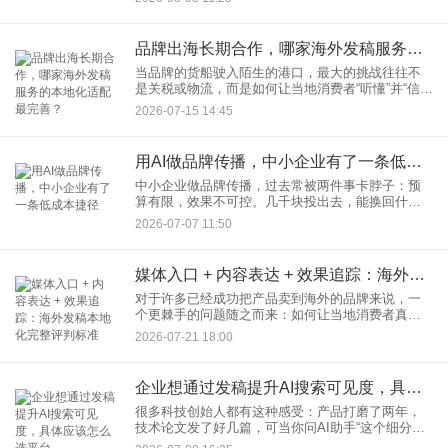
时”和“应急响应是否到位”。很多企业只看资源数量和
单价，却不清楚，一次
品牌出海长期合作，哪家海外发稿服务的本地化适配最完善？
当品牌的货船驶入陌生的港口，最大的挑战往往不
是关税或物流，而是如何让当地消费者“听懂”并“信
任”你。许多出海品牌都踩过同一个坑：将国内精心
2026-07-15 14:45
打磨的新闻稿简单翻译后投给海外媒体，结果要么
石沉大海，要么因文
用AI做品牌传播，中小企业有了一条低成本捷径
中小企业做品牌传播，过去常被两件事卡脖子：预
算有限，效果不可控。几千块投出去，能换回什么
完全是个黑箱。但现在情况变了——AI工具正在把
2026-07-07 11:50
这扇门打开。 先看一组行业公开数据：中小企业平
均每月品
媒体入口 + 内容表达 + 效果追踪：海外发稿本地化完整评判标准
对于许多已经成功把产品卖到海外的品牌来说，一
个更棘手的问题随之而来：如何让当地消费者真
正“认识”并“信任”你？答案往往藏在本地主流媒体的
2026-07-21 18:00
报道里。但实际操作中，很多市场负责人发现，辛
辛苦苦翻译好的稿件投
企业想通过发稿提升AI搜索可见度，具体应该怎么选平台
很多科技创始人都有这种感受：产品打磨了两年，
技术论文发了好几篇，可当你问AI助手“这个细分赛
道谁做得好”时，自己的品牌名字连个影子都看不