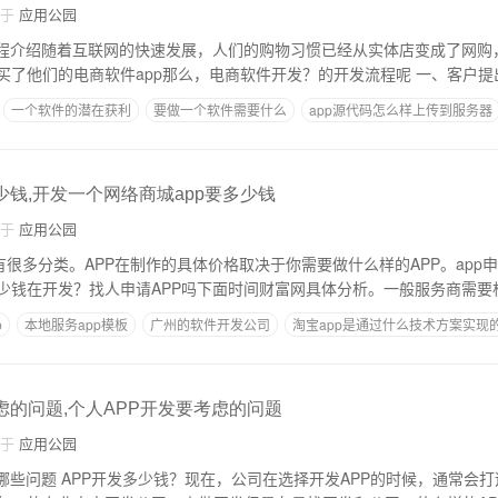
自于
应用公园
流程介绍随着互联网的快速发展，人们的购物习惯已经从实体店变成了网购
开发，定制的企业购买了他们的电商软件app那么，电
一个软件的潜在获利
要做一个软件需要什么
app源代码怎么样上传到服务器
app代运营服务项目
少钱,开发一个网络商城app要多少钱
自于
应用公园
有很多分类。APP在制作的具体价格取决于你需要做什么样的APP。app
少钱在开发？找人申请APP吗下面时间财富网具体分析。一般服务商需要
p
本地服务app模板
广州的软件开发公司
淘宝app是通过什么技术方案实现
独自开发APP软件
虑的问题,个人APP开发要考虑的问题
自于
应用公园
哪些问题 APP开发多少钱？现在，公司在选择开发APP的时候，通常会