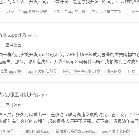
包，的专业人士开发公司，来做开发但是在寻找开发和公司，什么样的AP
p
开发一个app能赚多少钱
开发一个app的步骤
内容运营推广方案
一键生
和流程是怎样的
方案,app开发巨头
自于
应用公园
国内一样有厉害的开发app公司如今，APP市场已经成为创业的主要购物
应运而生。那么，你知道成都、开发和app公司有什么吗？我想你会通过成
么要app定制
app开发团队配置
呼和浩特APP定制开发
病人信息
开发一
流程,哪里可以开发app
自于
应用公园
哪些人员，多久可以做出来？在移动互联网高速发展的时代，在开发，企业制
哪些人员，需要多长时间？有什么样的过程？ 想必很多人还是不清楚。接下来，请跟随
p手机制作
网站如何做成app
新闻发布系统含app商业
app开发中的问题
多少钱