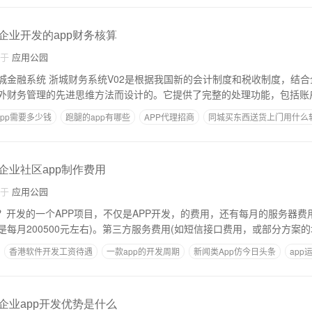
,企业开发的app财务核算
自于
应用公园
制度和税收制度，结合企业，财务管理的
外财务管理的先进思维方法而设计的。它提供了完整的处理功能，包括账
pp需要多少钱
跑腿的app有哪些
APP代理招商
同城买东西送货上门用什么
厦门app开发公司哪家好
,企业社区app制作费用
自于
应用公园
？开发的一个APP项目，不仅是APP开发，的费用，还有每月的服务器费
每月200500元左右)。第三方服务费用(如短信接口费用，或部分方案
香港软件开发工资待遇
一款app的开发周期
新闻类App仿今日头条
app
划
,企业app开发优势是什么