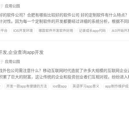
自于
应用公园
合肥有哪些比较好的软件公司 好的定制软件有什么特点？ 针对性：既然是量
针对性。因为每一个定制软件的开发都要经过详细的系统分析，根据不同
费平台
IOS开发环境
哪款软件开发软件好用
记录成长app代码
从0开始开
开发,企业查询app开发
自于
应用公园
寻找外包公司需注意什么？移动互联网时代造就了许多大规模的互联网企业
积累了巨大的财富，这让传统的企业和投资创业者们互相对视，纷纷进入
价
开发一款app有便捷的方法
ios做app
英语学习app意义
app制作维护成