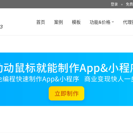
登录
●
免费
首页
案例
模板
功能&价格
代理
3