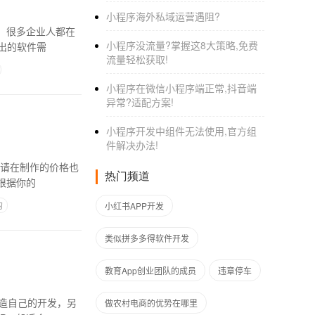
小程序海外私域运营遇阻?
，很多企业人都在
小程序没流量?掌握这8大策略,免费
商软件开发？的开发流程呢 一、客户提出的软件需
流量轻松获取!
小程序在微信小程序端正常,抖音端
异常?适配方案!
小程序开发中组件无法使用,官方组
件解决办法!
申请在制作的价格也
热门频道
根据你的
的
小红书APP开发
类似拼多多得软件开发
教育App创业团队的成员
违章停车
打造自己的开发，另
做农村电商的优势在哪里