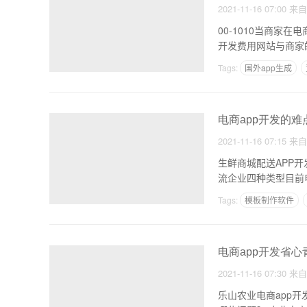
2021-11-16 07:00
来
00-1010当商
开发费用网站与商家
Tags:
国外app生成
生鲜小程序开发
电商app开发的难
2021-11-16 07:15
来
生鲜商城配送APP开发介绍一、生鲜：电商
流企业四种类型目前
Tags:
模板制作软件
app开发报价怎么写
电商app开发省心
2021-11-16 07:30
来
乐山农业电商app开