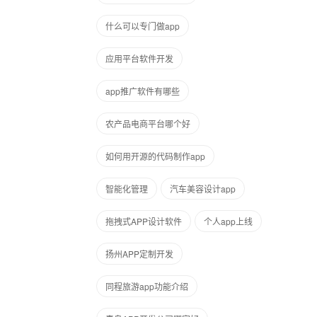
什么可以专门做app
应用平台软件开发
app推广软件有哪些
农产品电商平台哪个好
如何用开源的代码制作app
智能化管理
汽车美容设计app
拖拽式APP设计软件
个人app上线
扬州APP定制开发
同程旅游app功能介绍