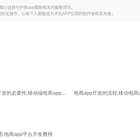
精心选择与护肤app模板相关的最新资讯。
图形化操作，让每个人都能成为手机APP应用的制作者和发布者。
电商app开发的必要性,移动端电商app开发难点
用,电商app平台开发费用