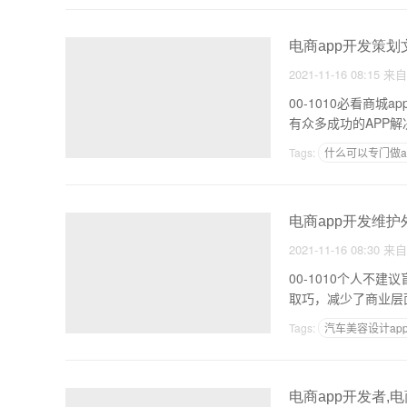
电商app开发策划
2021-11-16 08:15
来
00-1010必看商
有众多成功的APP
Tags:
什么可以专门做a
如何用开源的代码制作a
电商app开发维护
2021-11-16 08:30
来
00-1010个人不
Tags:
汽车美容设计ap
青岛APP开发公司哪家
电商app开发者,电