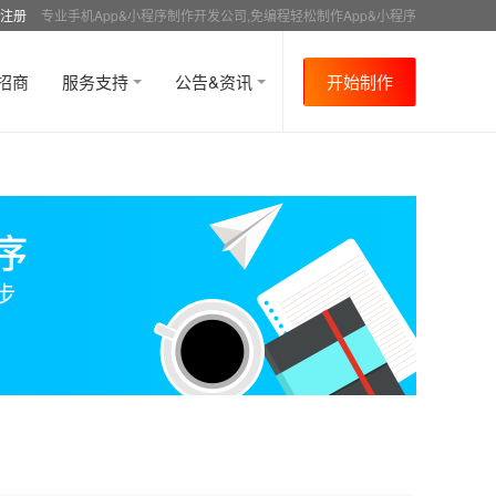
注册
专业手机App&小程序制作开发公司,免编程轻松制作App&小程序
招商
服务支持
公告&资讯
开始制作