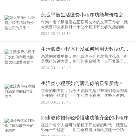
能正常运行吗？” 嗯，闻起来有一股法律条文的清香
味，那就让我们切个
怎么平衡生活缴费小程序功能与价格之间的关系？
作为一名长期浸淫在互联网技术的文字工作者，我
今天要和大家探讨一个让小程序开发者头痛的问
题：怎样在生活缴费小程序功能与价格之间找到那
2024-03-12 13:15
个甜蜜点？噢，是的，就像找到一款完美的披萨，
既要奶酪拉丝，又不能太油腻
生活缴费小程序开发如何利用大数据优化缴费流程？
亲爱的缴费单据，你们或许不会喜欢我这么说，但
是我得告诉大家，你们的黄金时代一去不复返了。
如今，我们的生活缴费小程序开发大师们正在忙碌
2024-03-12 13:30
着，他们用大数据的魔法棒点亮了缴费流程的每一
个角落。
生活类小程序如何满足你的日常所需？
亲爱的朋友们，我今天要聊的是那些我们每天都离
不开的小精灵们——生活类小程序。这些不占内
存、随叫随到的便利小帮手，简直是现代都市生活
2024-03-12 13:45
的救星。 首先，我要炫耀一下，自
四步教你如何轻松搭建功能齐全的小程序
在这个每个人都可能是程序开发者的时代，我要告
诉你一个秘密——你完全有能力自己搭建一个功能
齐全的小程序！没错，不需要成为编程大牛，也不