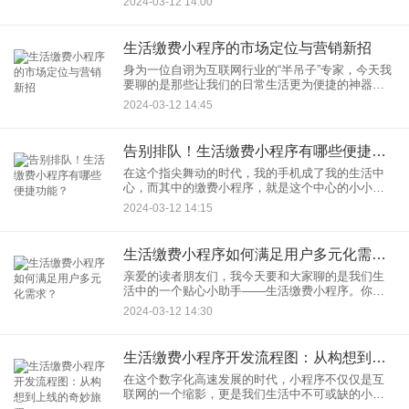
2024-03-12 14:00
必拥有黑客般的技能，只需要跟随我这四步简易教
程，你就能成为小程序的缔
生活缴费小程序的市场定位与营销新招
身为一位自诩为互联网行业的“半吊子”专家，今天我
要聊的是那些让我们的日常生活更为便捷的神器
——生活缴费小程序。咱们这不是玩票儿，这可是
2024-03-12 14:45
关乎你我他的“钱途”大事儿呢！
告别排队！生活缴费小程序有哪些便捷功能？
在这个指尖舞动的时代，我的手机成了我的生活中
心，而其中的缴费小程序，就是这个中心的小小奇
迹。让我们一起跟排长队说拜拜，探索生活缴费小
2024-03-12 14:15
程序都有哪些让人眼前一亮的便捷功能吧！
生活缴费小程序如何满足用户多元化需求？
亲爱的读者朋友们，我今天要和大家聊的是我们生
活中的一个贴心小助手——生活缴费小程序。你是
否还在为各种繁杂的生活缴费而头疼？是不是觉得
2024-03-12 14:30
时间就像是被缴费单据一样，一张张撕扯着悄悄溜
走？别担心，生活缴费小程
生活缴费小程序开发流程图：从构想到上线的奇妙旅程
在这个数字化高速发展的时代，小程序不仅仅是互
联网的一个缩影，更是我们生活中不可或缺的小帮
手。特别是生活缴费小程序，它让缴纳水电气、物